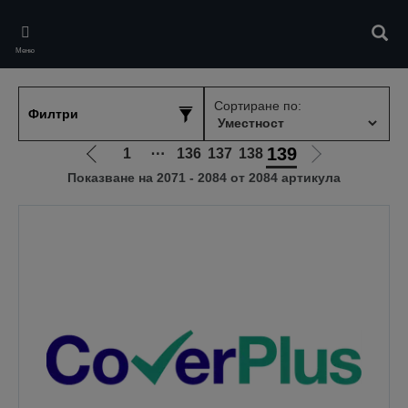
Skip
to
Търс
main
Меню
content
Сортиране по:
Филтри
139
1
⋯
136
137
138
Отиди
Отиди
Показване на 2071 - 2084 от 2084 артикула
на
на
предишната
следващата