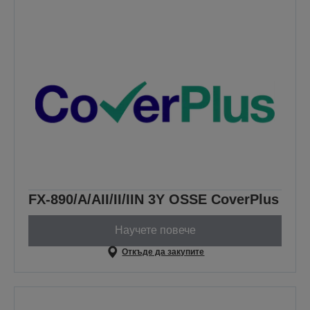
FX-890/A/AII/II/IIN 3Y OSSE CoverPlus
Научете повече
Откъде да закупите