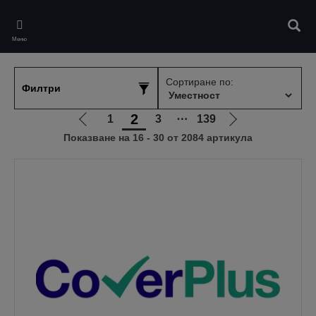
Skip
to
Търс
main
Меню
content
Сортиране по:
Филтри
2
1
3
⋯
139
Отиди
Отиди
Показване на 16 - 30 от 2084 артикула
на
на
предишната
следващата