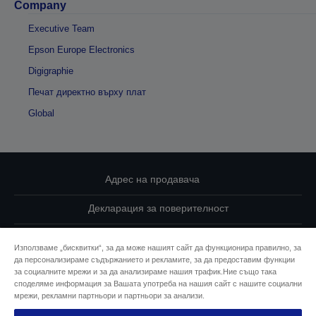
Company
Executive Team
Epson Europe Electronics
Digigraphie
Печат директно върху плат
Global
Адрес на продавача
Декларация за поверителност
EU Data Act Compliance
Използваме „бисквитки“, за да може нашият сайт да функционира правилно, за
да персонализираме съдържанието и рекламите, за да предоставим функции
Свържете се с нас за Вашите данни
за социалните мрежи и за да анализираме нашия трафик.Ние също така
споделяме информация за Вашата употреба на нашия сайт с нашите социални
Информация за бисквитките
мрежи, рекламни партньори и партньори за анализи.