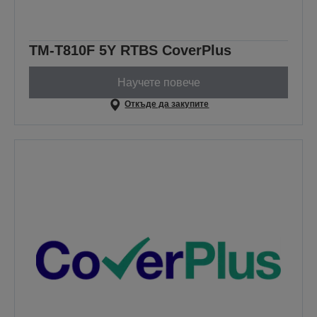
TM-T810F 5Y RTBS CoverPlus
Научете повече
Откъде да закупите