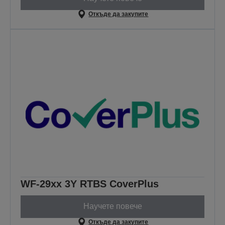
Откъде да закупите
WF-29xx 3Y RTBS CoverPlus
Научете повече
Откъде да закупите