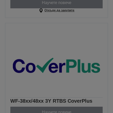
Научете повече
Откъде да закупите
WF-38xx/48xx 3Y RTBS CoverPlus
Научете повече