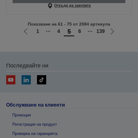
Откъде да закупите
Показване на 61 - 75 от 2084 артикула
5
1
⋯
4
6
⋯
139
Отиди
Отиди
на
на
предишната
следващат
Последвайте ни
Обслужване на клиенти
Промоции
Регистрация на продукт
Проверка на гаранцията