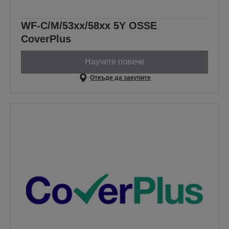
WF-C/M/53xx/58xx 5Y OSSE
CoverPlus
Научете повече
Откъде да закупите