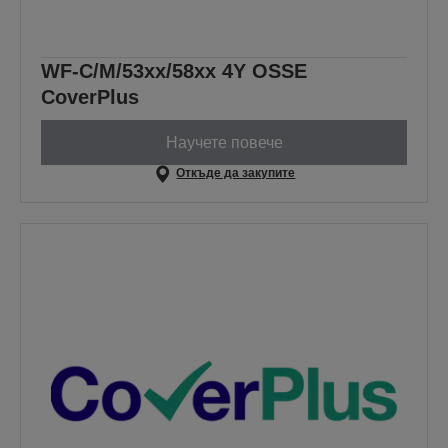
WF-C/M/53xx/58xx 4Y OSSE
CoverPlus
Научете повече
Откъде да закупите