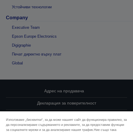
Устойчиви технологии
Company
Executive Team
Epson Europe Electronics
Digigraphie
Печат директно върху плат
Global
Адрес на продавача
Декларация за поверителност
EU Data Act Compliance
Използваме „бисквитки“, за да може нашият сайт да функционира правилно, за
да персонализираме съдържанието и рекламите, за да предоставим функции
Свържете се с нас за Вашите данни
за социалните мрежи и за да анализираме нашия трафик.Ние също така