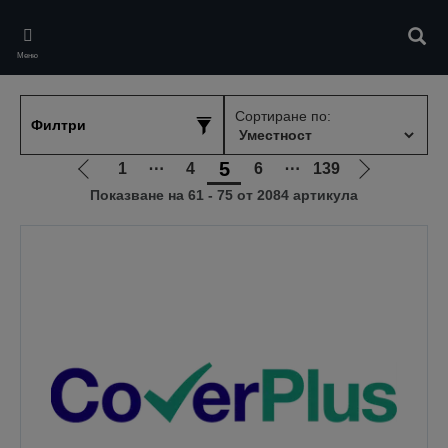
Skip
to
Търс
main
Меню
content
Сортиране по:
Филтри
5
1
⋯
4
6
⋯
139
Отиди
Отиди
Показване на 61 - 75 от 2084 артикула
на
на
предишната
следващат