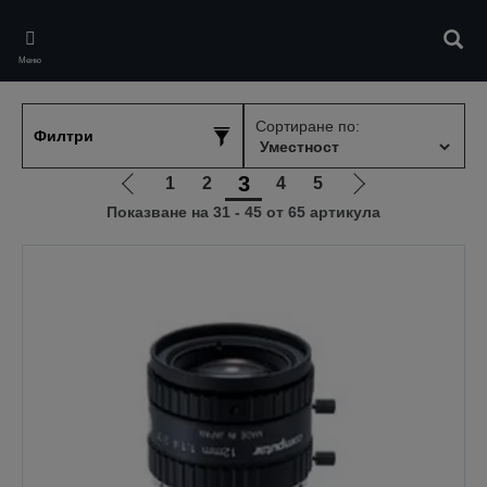
Skip
to
Търс
main
Меню
content
Сортиране по:
Филтри
3
1
2
4
5
Отиди
Отиди
Показване на 31 - 45 от 65 артикула
на
на
предишната
следващата