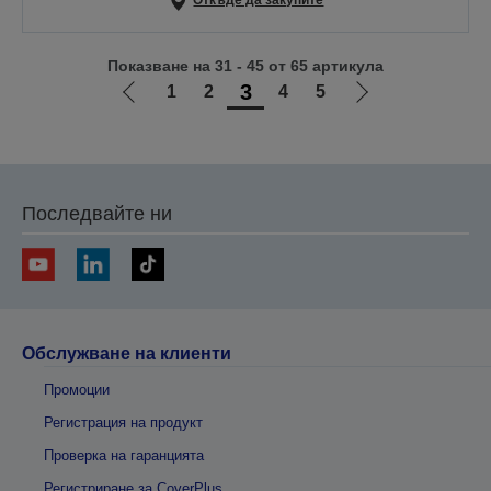
Откъде да закупите
Показване на 31 - 45 от 65 артикула
3
1
2
4
5
Отиди
Отиди
на
на
предишната
следващата
Последвайте ни
Обслужване на клиенти
Промоции
Регистрация на продукт
Проверка на гаранцията
Регистриране за CoverPlus