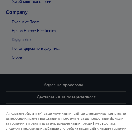
Устойчиви технологии
Company
Executive Team
Epson Europe Electronics
Digigraphie
Печат директно върху плат
Global
Адрес на продавача
Декларация за поверителност
EU Data Act Compliance
Използваме „бисквитки“, за да може нашият сайт да функционира правилно, за
да персонализираме съдържанието и рекламите, за да предоставим функции
Свържете се с нас за Вашите данни
за социалните мрежи и за да анализираме нашия трафик.Ние също така
споделяме информация за Вашата употреба на нашия сайт с нашите социални