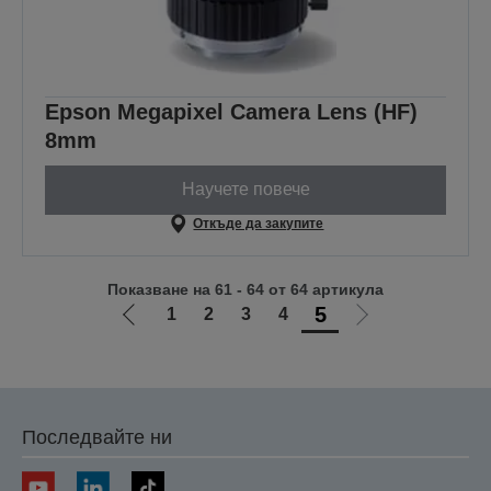
Epson Megapixel Camera Lens (HF)
8mm
Научете повече
Откъде да закупите
Показване на 61 - 64 от 64 артикула
5
1
2
3
4
Отиди
Отиди
на
на
предишната
следващата
Последвайте ни