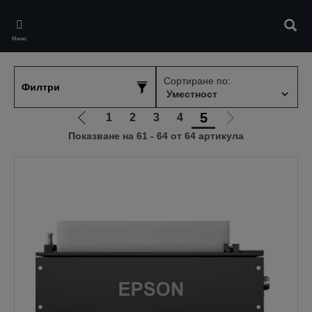
Skip
to
Търс
main
Меню
content
Сортиране по:
Филтри
5
1
2
3
4
Отиди
Отиди
Показване на 61 - 64 от 64 артикула
на
на
предишната
следващата