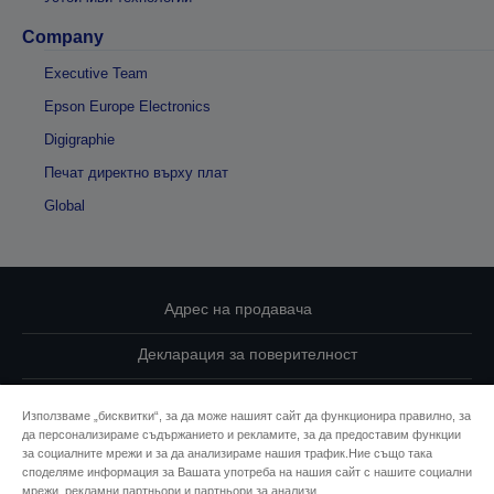
Company
Executive Team
Epson Europe Electronics
Digigraphie
Печат директно върху плат
Global
Адрес на продавача
Декларация за поверителност
EU Data Act Compliance
Използваме „бисквитки“, за да може нашият сайт да функционира правилно, за
да персонализираме съдържанието и рекламите, за да предоставим функции
Свържете се с нас за Вашите данни
за социалните мрежи и за да анализираме нашия трафик.Ние също така
споделяме информация за Вашата употреба на нашия сайт с нашите социални
Информация за бисквитките
мрежи, рекламни партньори и партньори за анализи.