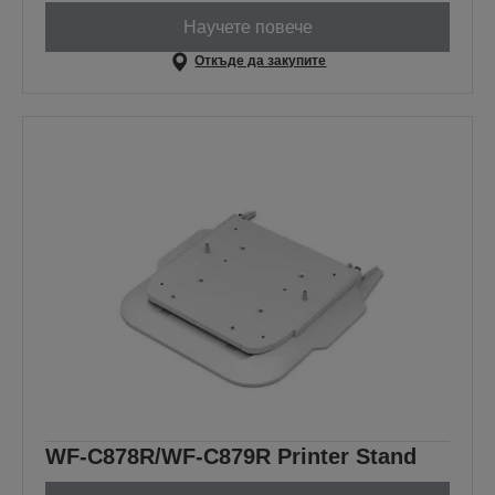
Научете повече
Откъде да закупите
WF-C878R/WF-C879R Printer Stand