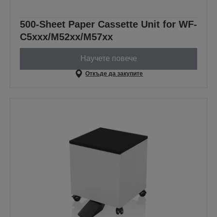
500-Sheet Paper Cassette Unit for WF-
C5xxx/M52xx/M57xx
Научете повече
Откъде да закупите