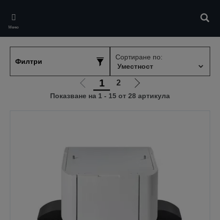
Skip
to
Търс
main
Меню
content
Сортиране по:
Филтри
1
2
Отиди
Отиди
Показване на 1 - 15 от 28 артикула
на
на
предишната
следващата