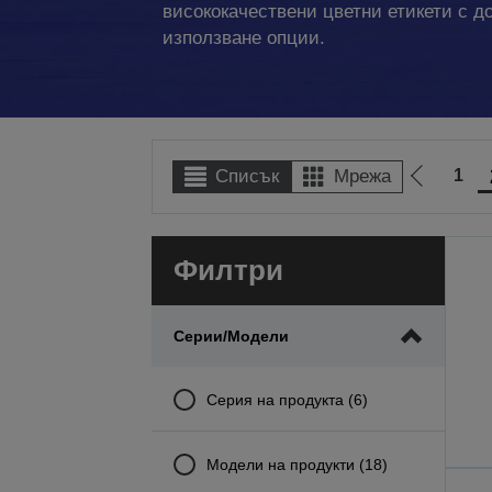
висококачествени цветни етикети с д
използване опции.
1
Списък
Мрежа
Отиди
на
предиш
Филтри
Серии/модели
Серия на продукта (6)
Модели на продукти (18)