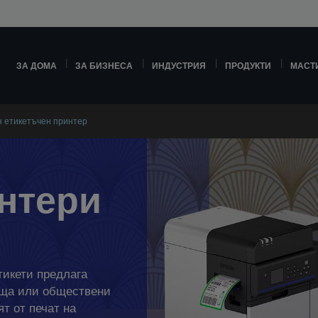
ЗА ДОМА
ЗА БИЗНЕСА
ИНДУСТРИЯ
ПРОДУКТИ
МАСТ
 етикетъчен принтер
нтери
тикети предлага
ища или обществени
т от печат на