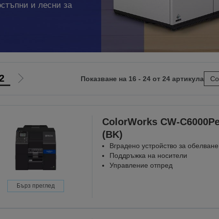
остъпни и лесни за
2
Показване на 16 - 24 от 24 артикула
Со
Отиди
на
ната
следващата
ColorWorks CW-C6000P
(BK)
Вградено устройство за обелване
Поддръжка на носители
Управление отпред
Бърз преглед