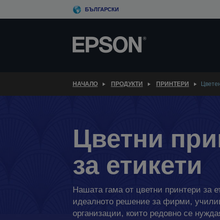
Skip
БЪЛГАРСКИ
to
main
content
НАЧАЛО
ПРОДУКТИ
ПРИНТЕРИ
Цветен
Цветни при
за етикети
Нашата гама от цветни принтери за е
идеалното решение за фирми, учил
организации, които редовно се нуждая