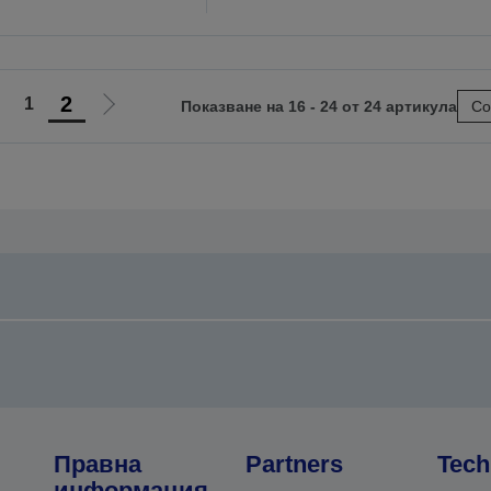
2
1
Показване на 16 - 24 от 24 артикула
Со
Отиди
Отиди
на
на
предишната
следващата
Правна
Partners
Tech
информация