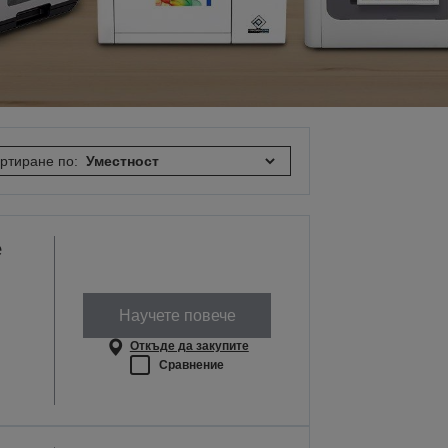
ртиране по:
e
Научете повече
Откъде да закупите
Сравнение