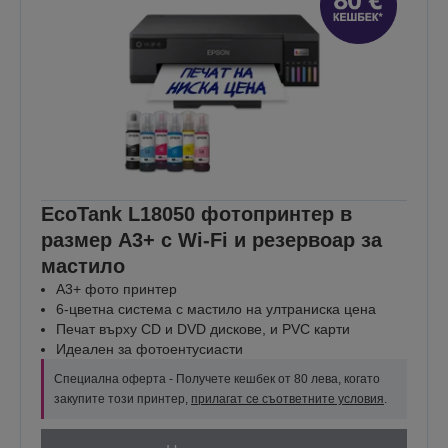
EcoTank L18050 фотопринтер в
размер A3+ с Wi-Fi и резервоар за
мастило
A3+ фото принтер
6-цветна система с мастило на ултраниска цена
Печат върху CD и DVD дискове, и PVC карти
Идеален за фотоентусиасти
Специална оферта - Получете кешбек от 80 лева, когато
закупите този принтер,
прилагат се съответните условия
.