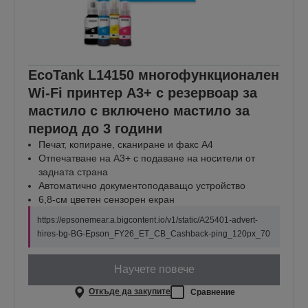
EcoTank L14150 многофункционален
Wi-Fi принтер A3+ с резервоар за
мастило с включено мастило за
период до 3 години
Печат, копиране, сканиране и факс А4
Отпечатване на A3+ с подаване на носители от
задната страна
Автоматично документоподаващо устройство
6,8-см цветен сензорен екран
https://epsonemear.a.bigcontent.io/v1/static/A25401-advert-
hires-bg-BG-Epson_FY26_ET_CB_Cashback-ping_120px_70
Научете повече
Откъде да закупите
Сравнение