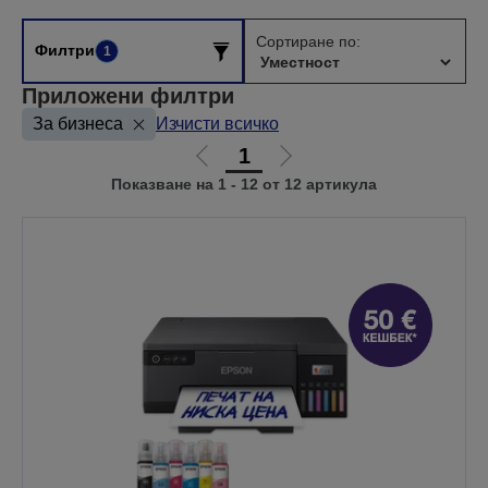
Сортиране по:
Филтри
1
Приложени филтри
За бизнеса
Изчисти всичко
1
Отиди
Отиди
Показване на 1 - 12 от 12 артикула
на
на
предишната
следващата