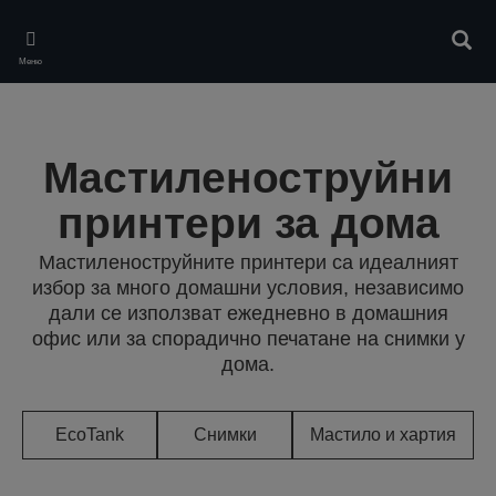
Skip
to
Търс
main
Меню
content
Мастиленоструйни
принтери за дома
Мастиленоструйните принтери са идеалният
избор за много домашни условия, независимо
дали се използват ежедневно в домашния
офис или за спорадично печатане на снимки у
дома.
EcoTank
Снимки
Мастило и хартия