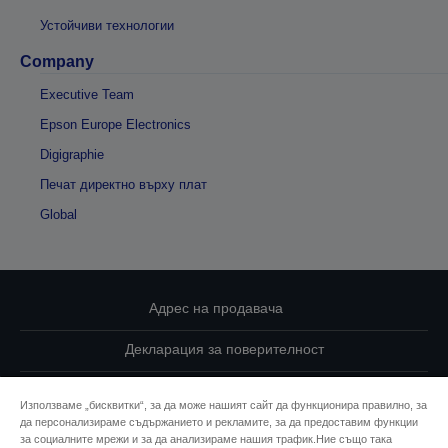
Устойчиви технологии
Company
Executive Team
Epson Europe Electronics
Digigraphie
Печат директно върху плат
Global
Адрес на продавача
Декларация за поверителност
EU Data Act Compliance
Използваме „бисквитки“, за да може нашият сайт да функционира правилно, за
да персонализираме съдържанието и рекламите, за да предоставим функции
Свържете се с нас за Вашите данни
за социалните мрежи и за да анализираме нашия трафик.Ние също така