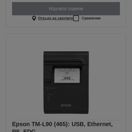
Научете повече
Откъде да закупите
Сравнение
Epson TM-L90 (465): USB, Ethernet,
PS, EDG