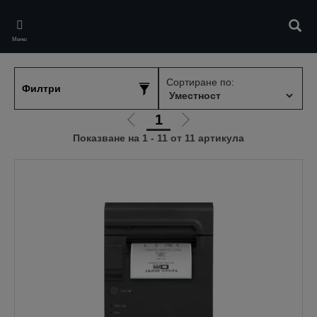
Skip
to
Търс
main
Меню
content
Сортиране по:
Филтри
1
Отиди
Отиди
Показване на 1 - 11 от 11 артикула
на
на
предишната
следващата