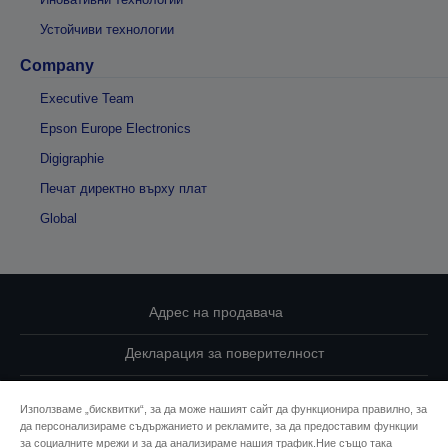
Устойчиви технологии
Company
Executive Team
Epson Europe Electronics
Digigraphie
Печат директно върху плат
Global
Адрес на продавача
Декларация за поверителност
EU Data Act Compliance
Използваме „бисквитки“, за да може нашият сайт да функционира правилно, за
да персонализираме съдържанието и рекламите, за да предоставим функции
Свържете се с нас за Вашите данни
за социалните мрежи и за да анализираме нашия трафик.Ние също така