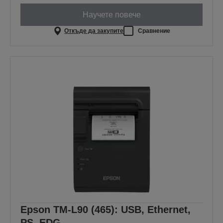
Научете повече
Откъде да закупите
Сравнение
Epson TM-L90 (465): USB, Ethernet,
PS, EDG