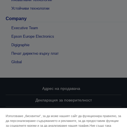
Устойчиви технологии
Company
Executive Team
Epson Europe Electronics
Digigraphie
Печат директно върху плат
Global
Адрес на продавача
Декларация за поверителност
EU Data Act Compliance
Използваме „бисквитки“, за да може нашият сайт да функционира правилно, за
да персонализираме съдържанието и рекламите, за да предоставим функции
Свържете се с нас за Вашите данни
за социалните мрежи и за да анализираме нашия трафик.Ние също така