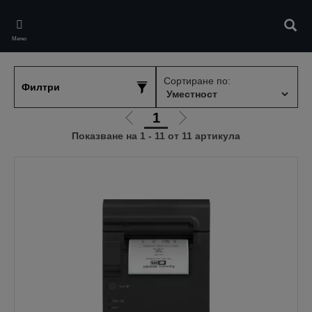
Skip
to
Търс
main
Меню
content
Сортиране по:
Филтри
1
Отиди
Отиди
Показване на 1 - 11 от 11 артикула
на
на
предишната
следващата