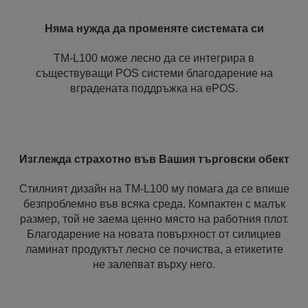
Няма нужда да променяте системата си
TM-L100 може лесно да се интегрира в
съществуващи POS системи благодарение на
вградената поддръжка на ePOS.
Изглежда страхотно във Вашия търговски обект
Стилният дизайн на TM-L100 му помага да се впише
безпроблемно във всяка среда. Компактен с малък
размер, той не заема ценно място на работния плот.
Благодарение на новата повърхност от силициев
ламинат продуктът лесно се почиства, а етикетите
не залепват върху него.