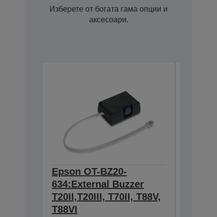
Изберете от богата гама опции и
аксесоари.
Epson OT-BZ20-
Epson 
634:External Buzzer
Wall h
T20II,T20III, T70II, T88V,
TM-m3
C32C8810
T88VI