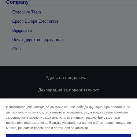
Company
Executive Team
Epson Europe Electronics
Digigraphie
Печат директно върху плат
Global
Адрес на продавача
Декларация за поверителност
EU Data Act Compliance
Използваме „бисквитки“, за да може нашият сайт да функционира правилно, за
да персонализираме съдържанието и рекламите, за да предоставим функции
Свържете се с нас за Вашите данни
за социалните мрежи и за да анализираме нашия трафик.Ние също така
споделяме информация за Вашата употреба на нашия сайт с нашите социални
Информация за бисквитките
мрежи, рекламни партньори и партньори за анализи.