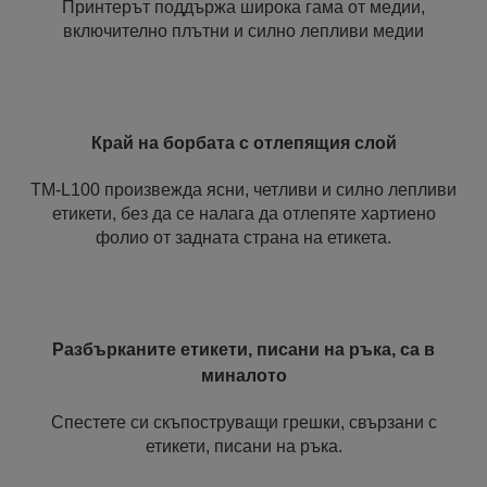
Принтерът поддържа широка гама от медии,
включително плътни и силно лепливи медии
Край на борбата с отлепящия слой
TM-L100 произвежда ясни, четливи и силно лепливи
етикети, без да се налага да отлепяте хартиено
фолио от задната страна на етикета.
Разбърканите етикети, писани на ръка, са в
миналото
Спестете си скъпоструващи грешки, свързани с
етикети, писани на ръка.