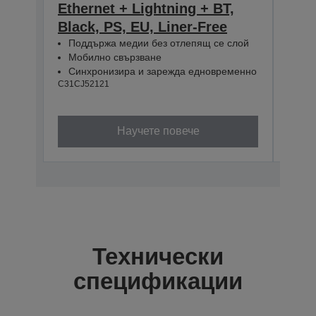
Ethernet + Lightning + BT,
Ethe
Black, PS, EU, Liner-Free
PS, 
Поддържа медии без отлепящ се слой
Под
Мобилно свързване
Моб
Синхронизира и зарежда едновременно
Син
C31CJ52121
C31CJ
Научете повече
Технически
спецификации