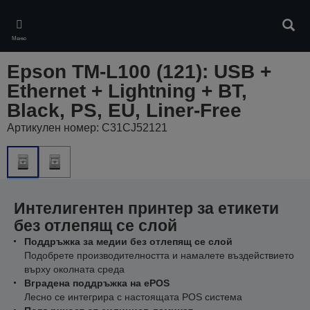
Skip
to
Търс
main
Меню
content
Epson TM-L100 (121): USB +
Ethernet + Lightning + BT,
Black, PS, EU, Liner-Free
Артикулен номер: C31CJ52121
Интелигентен принтер за етикети
без отлепящ се слой
Поддръжка за медии без отлепящ се слой
Подобрете производителността и намалете въздействието
върху околната среда
Вградена поддръжка на ePOS
Лесно се интегрира с настоящата POS система