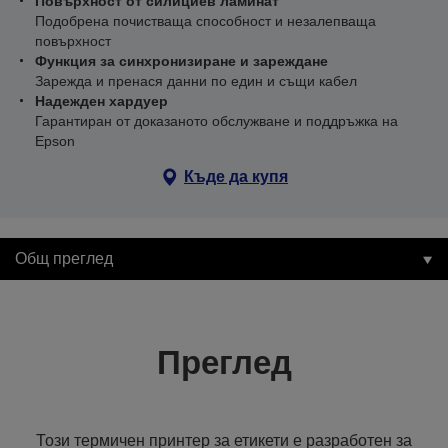
Повърхност от силициев ламинат
Подобрена почистваща способност и незалепваща
повърхност
Функция за синхронизиране и зареждане
Зарежда и пренася данни по един и същи кабел
Надежден хардуер
Гарантиран от доказаното обслужване и поддръжка на
Epson
Къде да купя
Общ преглед
Преглед
Този термичен принтер за етикети е разработен за