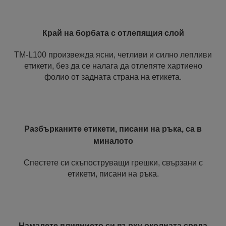
Край на борбата с отлепящия слой
TM-L100 произвежда ясни, четливи и силно лепливи
етикети, без да се налага да отлепяте хартиено
фолио от задната страна на етикета.
Разбърканите етикети, писани на ръка, са в
миналото
Спестете си скъпоструващи грешки, свързани с
етикети, писани на ръка.
Намалете влиянието си върху околната среда