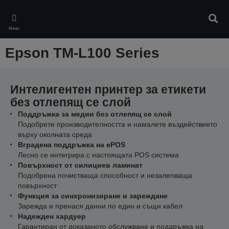
Skip
to
Търс
main
Меню
content
Epson TM-L100 Series
Интелигентен принтер за етикети
без отлепящ се слой
Поддръжка за медии без отлепящ се слой
Подобрете производителността и намалете въздействието
върху околната среда
Вградена поддръжка на ePOS
Лесно се интегрира с настоящата POS система
Повърхност от силициев ламинат
Подобрена почистваща способност и незалепваща
повърхност
Функция за синхронизиране и зареждане
Зарежда и пренася данни по един и същи кабел
Надежден хардуер
Гарантиран от доказаното обслужване и поддръжка на