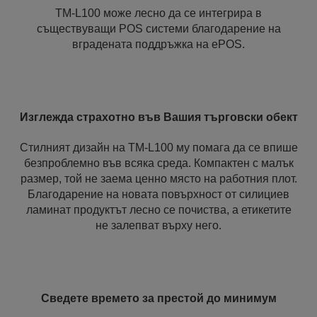
TM-L100 може лесно да се интегрира в
съществуващи POS системи благодарение на
вградената поддръжка на ePOS.
Изглежда страхотно във Вашия търговски обект
Стилният дизайн на TM-L100 му помага да се впише
безпроблемно във всяка среда. Компактен с малък
размер, той не заема ценно място на работния плот.
Благодарение на новата повърхност от силициев
ламинат продуктът лесно се почиства, а етикетите
не залепват върху него.
Сведете времето за престой до минимум