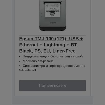
Epson TM-L100 (121): USB +
Eps
Ethernet + Lightning + BT,
Ethe
Black, PS, EU, Liner-Free
PS, 
Поддържа медии без отлепящ се слой
Под
Мобилно свързване
Моб
Синхронизира и зарежда едновременно
Син
C31CJ52121
C31CJ
Научете повече