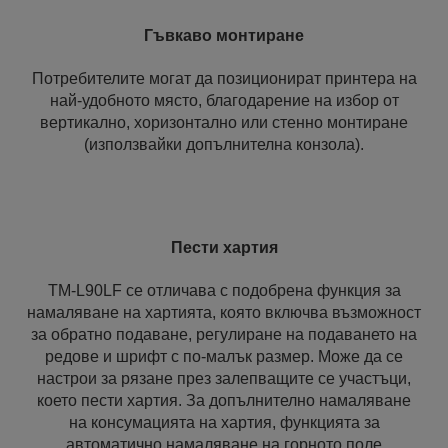
Гъвкаво монтиране
Потребителите могат да позиционират принтера на
най-удобното място, благодарение на избор от
вертикално, хоризонтално или стенно монтиране
(използвайки допълнителна конзола).
Пести хартия
TM-L90LF се отличава с подобрена функция за
намаляване на хартията, която включва възможност
за обратно подаване, регулиране на подаването на
редове и шрифт с по-малък размер. Може да се
настрои за рязане през залепващите се участъци,
което пести хартия. За допълнително намаляване
на консумацията на хартия, функцията за
автоматично намаляване на горното поле