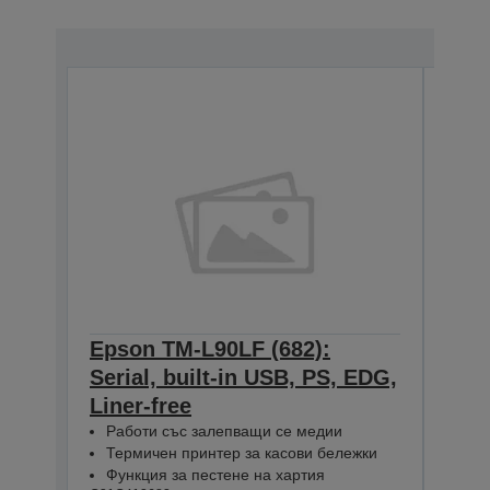
Epson TM-L90LF (682):
Eps
Serial, built-in USB, PS, EDG,
Ethe
Liner-free
ED
C31C4
Работи със залепващи се медии
Термичен принтер за касови бележки
Функция за пестене на хартия