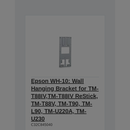
Epson WH-10: Wall
Hanging Bracket for TM-
T88IV,TM-T88IV ReStick,
TM-T88V, TM-T90, TM-
L90, TM-U220A, TM-
U230
C32C845040