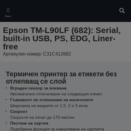
Skip
to
Търс
main
Меню
content
Epson TM-L90LF (682): Serial,
built-in USB, PS, EDG, Liner-
free
Артикулен номер: C31C412682
Термичен принтер за етикети без
отлепващ се слой
Вграден сензор за взимане
Автоматично отпечатване на следващия етикет
Гъвкавост по отношение на носителите
Широчина на медиите от 1,5, 2 и 3 инча.
Скорост
Скорости на печат до 170 мм/сек
Пестене на хартия
Подобрена функция за намаляване на хартията