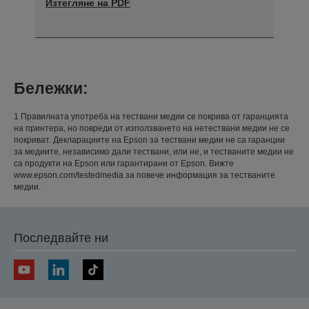
Изтегляне на PDF
Бележки:
1 Правилната употреба на тествани медии се покрива от гаранцията
на принтера, но повреди от използването на нетествани медии не се
покриват. Декларациите на Epson за тествани медии не са гаранции
за медиите, независимо дали тествани, или не, и тестваните медии не
са продукти на Epson или гарантирани от Epson. Вижте
www.epson.com/testedmedia за повече информация за тестваните
медии.
Последвайте ни