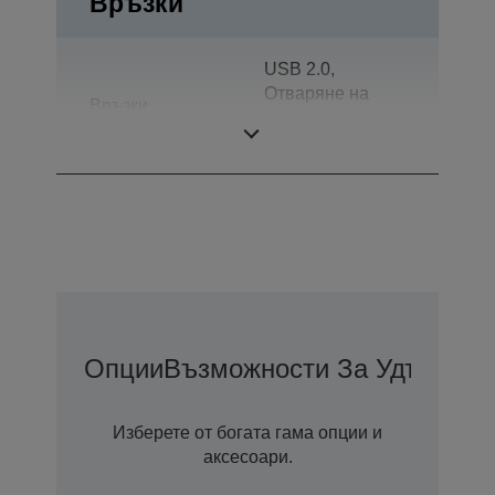
Връзки
USB 2.0,
Отваряне на
Връзки
чекмеджето, RS-
232
Опции
Възможности За Удължена
Изберете от богата гама опции и
аксесоари.