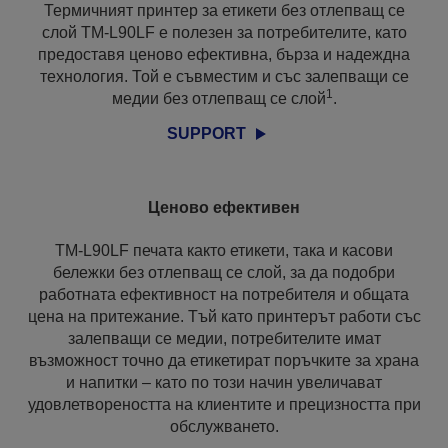
Термичният принтер за етикети без отлепващ се
слой TM-L90LF е полезен за потребителите, като
предоставя ценово ефективна, бърза и надеждна
технология. Той е съвместим и със залепващи се
1
медии без отлепващ се слой
.
SUPPORT
Ценово ефективен
TM-L90LF печата както етикети, така и касови
бележки без отлепващ се слой, за да подобри
работната ефективност на потребителя и общата
цена на притежание. Тъй като принтерът работи със
залепващи се медии, потребителите имат
възможност точно да етикетират поръчките за храна
и напитки – като по този начин увеличават
удовлетвореността на клиентите и прецизността при
обслужването.