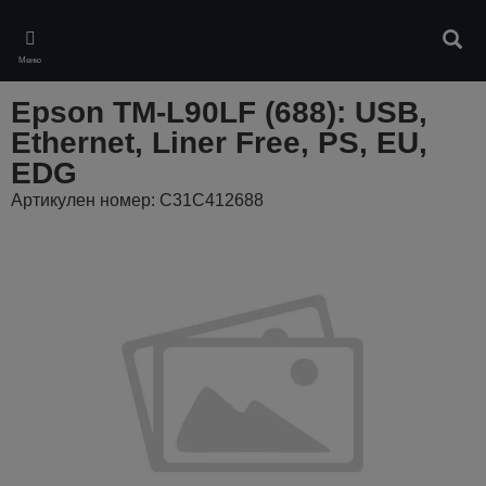
Skip
to
Търс
main
Меню
content
Epson TM-L90LF (688): USB,
Ethernet, Liner Free, PS, EU,
EDG
Артикулен номер: C31C412688