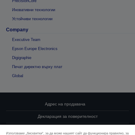
PrecisionCore
Иновативни технологии
Устойчиви технологии
Company
Executive Team
Epson Europe Electronics
Digigraphie
Печат директно върху плат
Global
Адрес на продавача
Декларация за поверителност
EU Data Act Compliance
Използваме „бисквитки“, за да може нашият сайт да функционира правилно, за