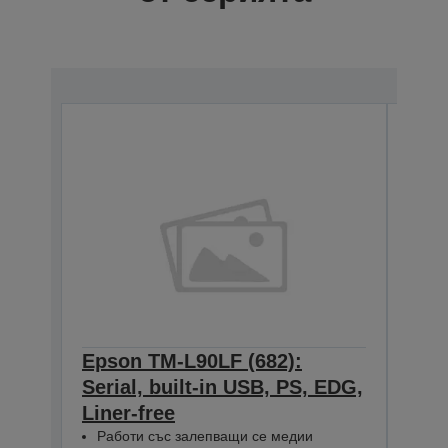
Epson TM-L90LF (682):
Eps
Serial, built-in USB, PS, EDG,
Ethe
Liner-free
ED
C31C4
Работи със залепващи се медии