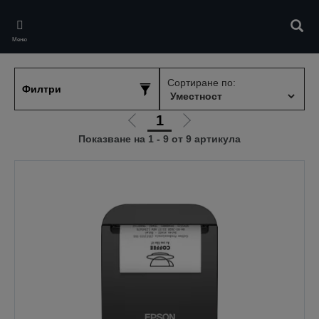
Skip
to
Търс
main
Меню
content
Сортиране по:
Филтри
1
Отиди
Отиди
Показване на 1 - 9 от 9 артикула
на
на
предишната
следващата