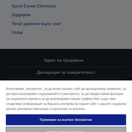
Epson Europe Electronics
Digigraphie
Печат директно върху плат
Global
Адрес на продавача
Декларация за поверителност
EU Data Act Compliance
Използваме „бисквитки“, за да може нашият сайт да функционира правилно, за
да персонализираме съдържанието и рекламите, за да предоставим функции
Свържете се с нас за Вашите данни
за социалните мрежи и за да анализираме нашия трафик.Ние също така
споделяме информация за Вашата употреба на нашия сайт с нашите социални
Информация за бисквитките
мрежи, рекламни партньори и партньори за анализи.
Приемане на всички бисквитки
Ангажимент за достъпност на Epson