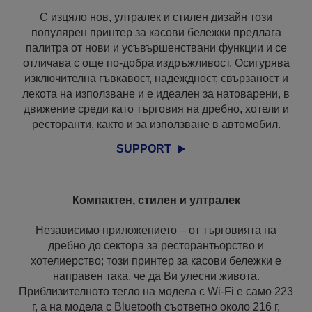
С изцяло нов, ултралек и стилен дизайн този
популярен принтер за касови бележки предлага
палитра от нови и усъвършенствани функции и се
отличава с още по-добра издръжливост. Осигурява
изключителна гъвкавост, надеждност, свързаност и
лекота на използване и е идеален за натоварени, в
движение среди като търговия на дребно, хотели и
ресторанти, както и за използване в автомобил.
SUPPORT
Компактен, стилен и ултралек
Независимо приложението – от търговията на
дребно до сектора за ресторантьорство и
хотелиерство; този принтер за касови бележки е
направен така, че да Ви улесни живота.
Приблизителното тегло на модела с Wi-Fi е само 223
г, а на модела с Bluetooth съответно около 216 г,