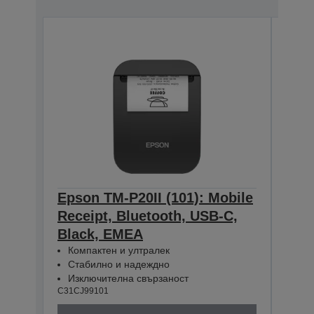
Epson TM-P20II (101): Mobile
Epso
Receipt, Bluetooth, USB-C,
Rece
Black, EMEA
WE/
Компактен и ултралек
Ком
Стабилно и надеждно
Ста
Изключителна свързаност
Изк
C31CJ99101
C31CJ