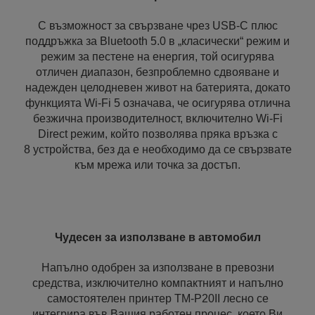
С възможност за свързване чрез USB-C плюс
поддръжка за Bluetooth 5.0 в „класически“ режим и
режим за пестене на енергия, той осигурява
отличен диапазон, безпроблемно сдвояване и
надежден целодневен живот на батерията, докато
функцията Wi‑Fi 5 означава, че осигурява отлична
безжична производителност, включително Wi-Fi
Direct режим, който позволява пряка връзка с
8 устройства, без да е необходимо да се свързвате
към мрежа или точка за достъп.
Чудесен за използване в автомобил
Напълно одобрен за използване в превозни
средства, изключително компактният и напълно
самостоятелен принтер TM‑P20II лесно се
интегрира във Вашия работен процес, което Ви