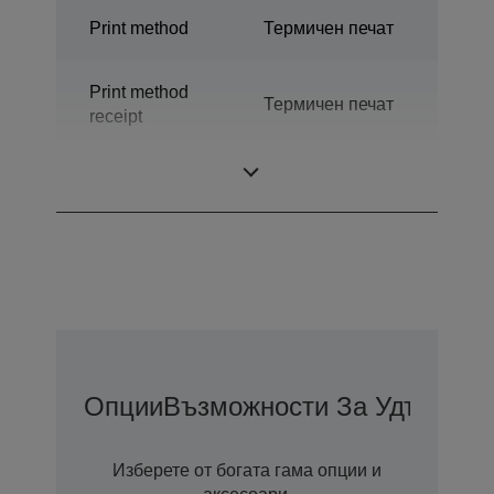
Print method
Термичен печат
Print method
Термичен печат
receipt
Технология
Термопечат
Опции
Възможности За Удължена
Изберете от богата гама опции и