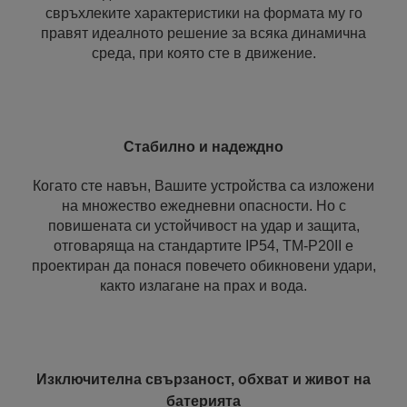
свръхлеките характеристики на формата му го
правят идеалното решение за всяка динамична
среда, при която сте в движение.
Стабилно и надеждно
Когато сте навън, Вашите устройства са изложени
на множество ежедневни опасности. Но с
повишената си устойчивост на удар и защита,
отговаряща на стандартите IP54, TM-P20II е
проектиран да понася повечето обикновени удари,
както излагане на прах и вода.
Изключителна свързаност, обхват и живот на
батерията