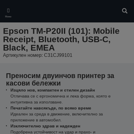
Skip
to
Търс
main
Меню
content
Epson TM-P20II (101): Mobile
Receipt, Bluetooth, USB-C,
Black, EMEA
Артикулен номер: C31CJ99101
Преносим двуинчов принтер за
касови бележки
Изцяло нов, компактен и стилен дизайн
Отличава се с ергономична и лека форма, която е
интуитивна за използване.
Печатайте навсякъде, по всяко време
Идеален за среда в движение, включително за
приложение в автомобил.
Изключително здрав и надежден
Подобрена устойчивост на удар и прахо- и