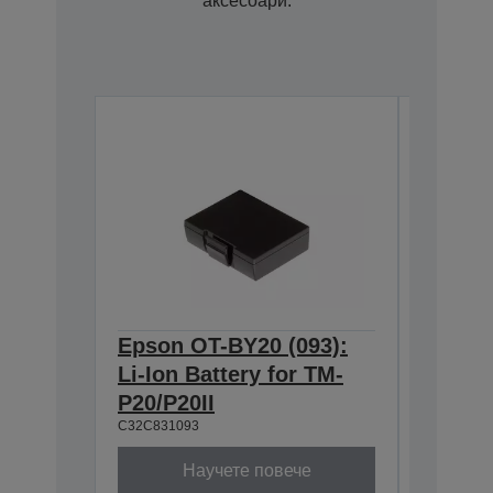
аксесоари.
Epson OT-BY20 (093):
Epson 
Li-Ion Battery for TM-
Belt st
C32C8823
P20/P20II
C32C831093
Научете повече