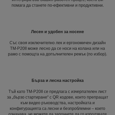
помага да станете по-ефективни и продуктивни.
Лесен и удобен за носене
Със своя изключително лек и ергономичен дизайн
TM-P20II може лесно да се носи на колана или на
рамо с помощта на допълнителен ремък (по избор).
Бърза и лесна настройка
Тъй като TM-P20II се предлага с изчерпателен лист
за „бързо стартиране“ с QR кодове, които препращат
към видео ръководства, настройката и
конфигурацията са лесни и безпроблемни – което
означава, че можете да започнете да го използвате