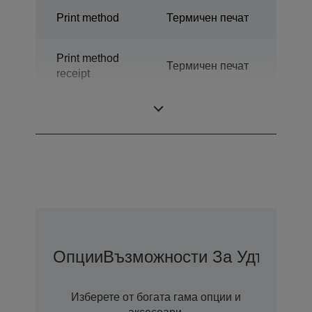
Print method
Термичен печат
Print method
Термичен печат
receipt
Технология
Термопечат
Опции
Възможности За Удължена
Изберете от богата гама опции и