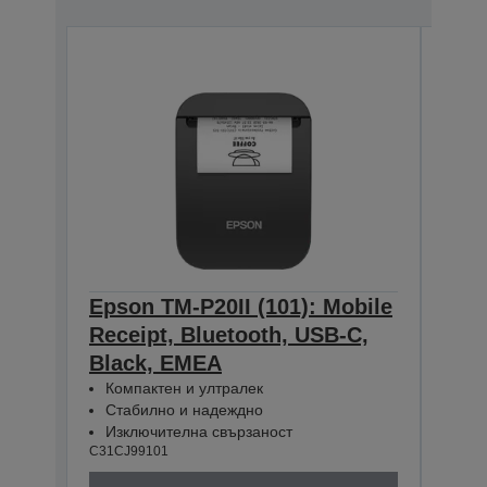
Epson TM-P20II (101): Mobile
Epso
Receipt, Bluetooth, USB-C,
Rece
Black, EMEA
WE/
Компактен и ултралек
Ком
Стабилно и надеждно
Ста
Изключителна свързаност
Изк
C31CJ99101
C31CJ