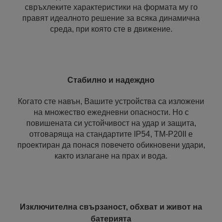
свръхлеките характеристики на формата му го
правят идеалното решение за всяка динамична
среда, при която сте в движение.
Стабилно и надеждно
Когато сте навън, Вашите устройства са изложени
на множество ежедневни опасности. Но с
повишената си устойчивост на удар и защита,
отговаряща на стандартите IP54, TM-P20II е
проектиран да понася повечето обикновени удари,
както излагане на прах и вода.
Изключителна свързаност, обхват и живот на
батерията