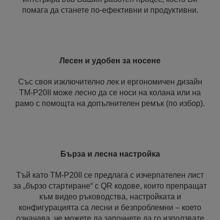
помага да станете по-ефективни и продуктивни.
Лесен и удобен за носене
Със своя изключително лек и ергономичен дизайн
TM-P20II може лесно да се носи на колана или на
рамо с помощта на допълнителен ремък (по избор).
Бърза и лесна настройка
Тъй като TM-P20II се предлага с изчерпателен лист
за „бързо стартиране“ с QR кодове, които препращат
към видео ръководства, настройката и
конфигурацията са лесни и безпроблемни – което
означава, че можете да започнете да го използвате