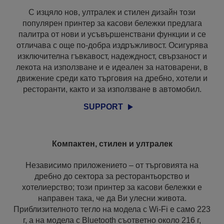
С изцяло нов, ултралек и стилен дизайн този
популярен принтер за касови бележки предлага
палитра от нови и усъвършенствани функции и се
отличава с още по-добра издръжливост. Осигурява
изключителна гъвкавост, надеждност, свързаност и
лекота на използване и е идеален за натоварени, в
движение среди като търговия на дребно, хотели и
ресторанти, както и за използване в автомобил.
SUPPORT
Компактен, стилен и ултралек
Независимо приложението – от търговията на
дребно до сектора за ресторантьорство и
хотелиерство; този принтер за касови бележки е
направен така, че да Ви улесни живота.
Приблизителното тегло на модела с Wi-Fi е само 223
г, а на модела с Bluetooth съответно около 216 г,