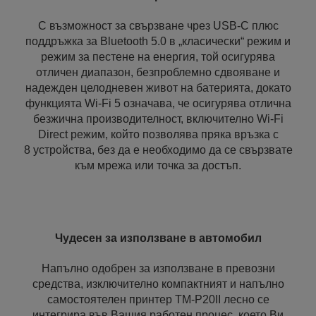
С възможност за свързване чрез USB-C плюс
поддръжка за Bluetooth 5.0 в „класически“ режим и
режим за пестене на енергия, той осигурява
отличен диапазон, безпроблемно сдвояване и
надежден целодневен живот на батерията, докато
функцията Wi‑Fi 5 означава, че осигурява отлична
безжична производителност, включително Wi-Fi
Direct режим, който позволява пряка връзка с
8 устройства, без да е необходимо да се свързвате
към мрежа или точка за достъп.
Чудесен за използване в автомобил
Напълно одобрен за използване в превозни
средства, изключително компактният и напълно
самостоятелен принтер TM‑P20II лесно се
интегрира във Вашия работен процес, което Ви