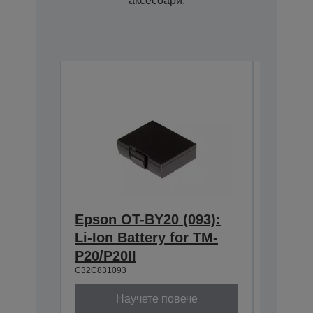
аксесоари.
Epson OT-BY20 (093):
Epson 
Li-Ion Battery for TM-
Belt st
C32C8823
P20/P20II
C32C831093
Научете повече