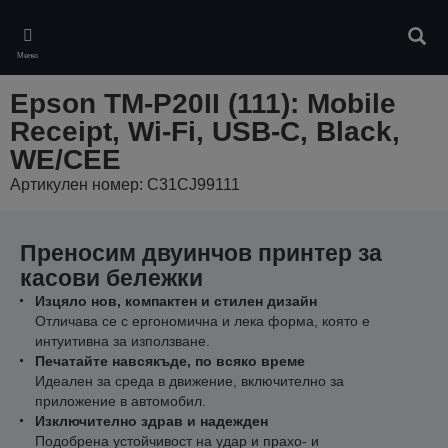
Skip
to
Търс
main
Меню
content
Epson TM-P20II (111): Mobile
Receipt, Wi-Fi, USB-C, Black,
WE/CEE
Артикулен номер: C31CJ99111
Преносим двуинчов принтер за
касови бележки
Изцяло нов, компактен и стилен дизайн
Отличава се с ергономична и лека форма, която е
интуитивна за използване.
Печатайте навсякъде, по всяко време
Идеален за среда в движение, включително за
приложение в автомобил.
Изключително здрав и надежден
Подобрена устойчивост на удар и прахо- и