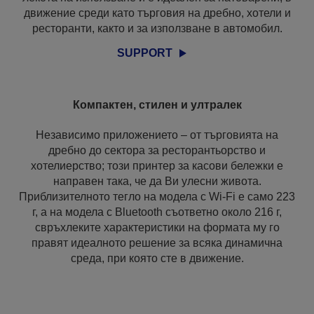
движение среди като търговия на дребно, хотели и
ресторанти, както и за използване в автомобил.
SUPPORT
Компактен, стилен и ултралек
Независимо приложението – от търговията на
дребно до сектора за ресторантьорство и
хотелиерство; този принтер за касови бележки е
направен така, че да Ви улесни живота.
Приблизителното тегло на модела с Wi-Fi е само 223
г, а на модела с Bluetooth съответно около 216 г,
свръхлеките характеристики на формата му го
правят идеалното решение за всяка динамична
среда, при която сте в движение.