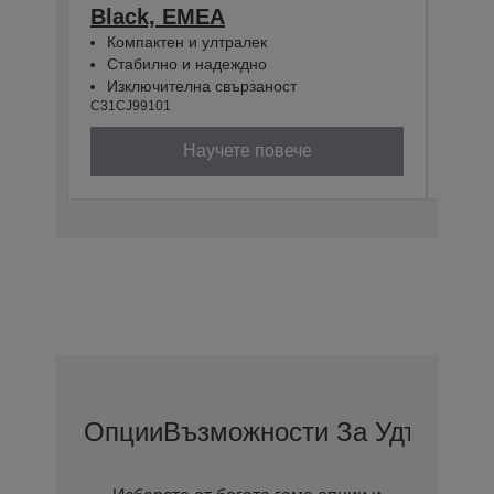
Black, EMEA
WE/
Компактен и ултралек
Ком
Стабилно и надеждно
Ста
Изключителна свързаност
Изк
C31CJ99101
C31CJ
Научете повече
Опции
Възможности За Удължена