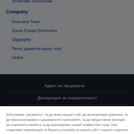
Устойчиви технологии
Company
Executive Team
Epson Europe Electronics
Digigraphie
Печат директно върху плат
Global
Адрес на продавача
Декларация за поверителност
EU Data Act Compliance
Използваме „бисквитки“, за да може нашият сайт да функционира правилно, за
да персонализираме съдържанието и рекламите, за да предоставим функции
Свържете се с нас за Вашите данни
за социалните мрежи и за да анализираме нашия трафик.Ние също така
споделяме информация за Вашата употреба на нашия сайт с нашите социални