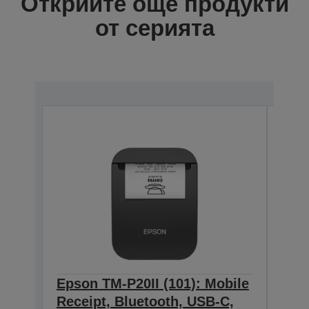
Открийте още продукти
от серията
Epson TM-P20II (101): Mobile
Epso
Receipt, Bluetooth, USB-C,
Rece