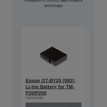
Изберете от богата гама опции и
аксесоари.
Epson OT-BY20 (093):
OT-PC2
Li-Ion Battery for TM-
Case f
C32C8810
P20/P20II
C32C831093