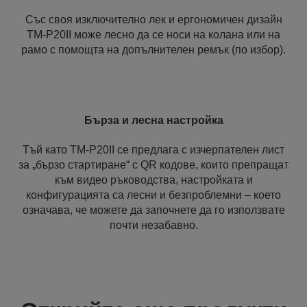
Със своя изключително лек и ергономичен дизайн
TM-P20II може лесно да се носи на колана или на
рамо с помощта на допълнителен ремък (по избор).
Бърза и лесна настройка
Тъй като TM-P20II се предлага с изчерпателен лист
за „бързо стартиране“ с QR кодове, които препращат
към видео ръководства, настройката и
конфигурацията са лесни и безпроблемни – което
означава, че можете да започнете да го използвате
почти незабавно.