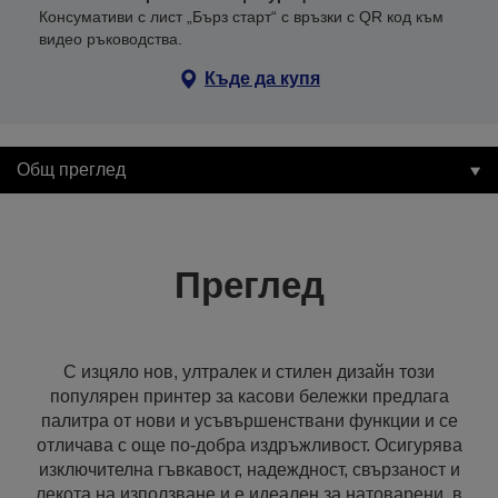
Консумативи с лист „Бърз старт“ с връзки с QR код към
видео ръководства.
Къде да купя
Общ преглед
Преглед
С изцяло нов, ултралек и стилен дизайн този
популярен принтер за касови бележки предлага
палитра от нови и усъвършенствани функции и се
отличава с още по-добра издръжливост. Осигурява
изключителна гъвкавост, надеждност, свързаност и
лекота на използване и е идеален за натоварени, в