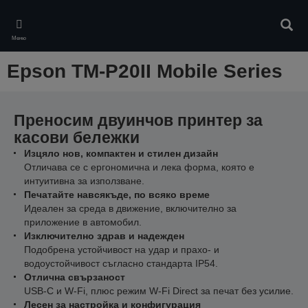
Skip
to
Търс
main
Меню
content
Epson TM-P20II Mobile Series
Преносим двуинчов принтер за
касови бележки
Изцяло нов, компактен и стилен дизайн
Отличава се с ергономична и лека форма, която е
интуитивна за използване.
Печатайте навсякъде, по всяко време
Идеален за среда в движение, включително за
приложение в автомобил.
Изключително здрав и надежден
Подобрена устойчивост на удар и прахо- и
водоустойчивост съгласно стандарта IP54.
Отлична свързаност
USB-C и W-Fi, плюс режим W-Fi Direct за печат без усилие.
Лесен за настройка и конфигурация