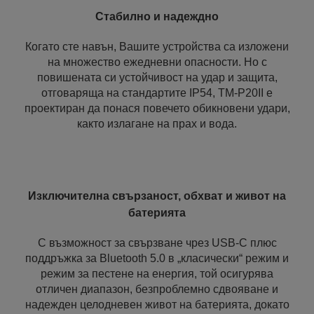
Стабилно и надеждно
Когато сте навън, Вашите устройства са изложени
на множество ежедневни опасности. Но с
повишената си устойчивост на удар и защита,
отговаряща на стандартите IP54, TM-P20II е
проектиран да понася повечето обикновени удари,
както излагане на прах и вода.
Изключителна свързаност, обхват и живот на
батерията
С възможност за свързване чрез USB-C плюс
поддръжка за Bluetooth 5.0 в „класически“ режим и
режим за пестене на енергия, той осигурява
отличен диапазон, безпроблемно сдвояване и
надежден целодневен живот на батерията, докато