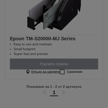
Epson TM-S2000II-MJ Series
Easy to use and maintain
Small footprint
Super fast and precise
Научете повече
Откъде да закупите
Сравнение
Показване на 1 - 2 от 2 артикула
1
Отиди
Отиди
на
на
предишната
следващата