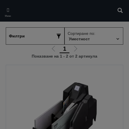
Skip
to
Търс
main
Меню
content
Сортиране по:
Филтри
1
Отиди
Отиди
Показване на 1 - 2 от 2 артикула
на
на
предишната
следващата