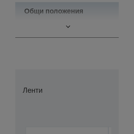
Общи положения
Тегло
0,1 кг
Ленти