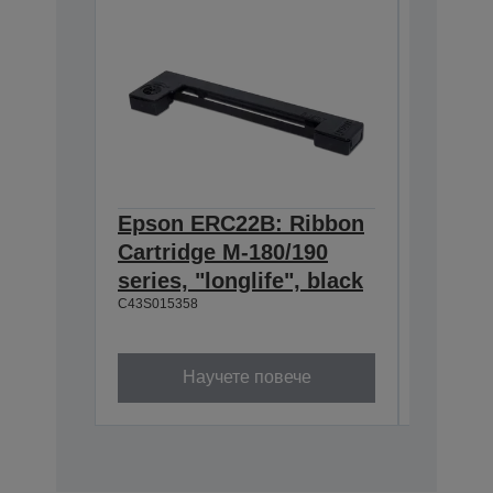
Epson ERC22B: Ribbon
Epson
Cartridge M-180/190
Cartri
series, "longlife", black
160/M-
C43S015358
black
C43S0153
Научете повече