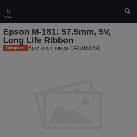
Skip
to
Търс
main
Меню
content
Epson M-181: 57.5mm, 5V,
Long Life Ribbon
Артикулен номер: C41D162051
Прекратен