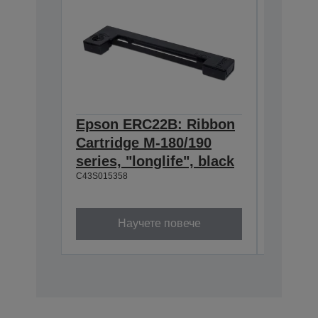
Epson ERC22B: Ribbon
Epson
Cartridge M-180/190
Cartri
series, "longlife", black
160/M-
C43S015358
black
C43S0153
Научете повече