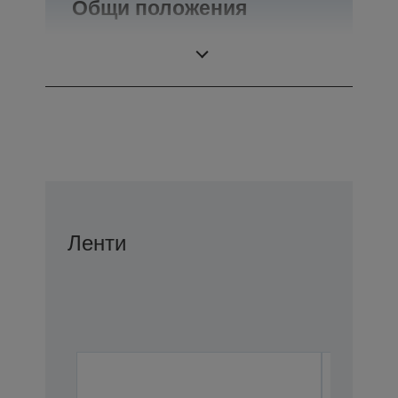
Общи положения
Тегло
0,1 кг
Ленти