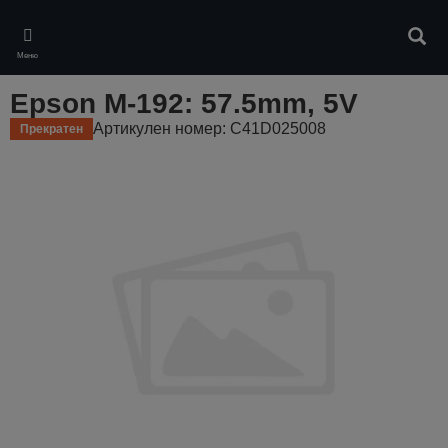
Skip
to
Търс
main
Меню
content
Epson M-192: 57.5mm, 5V
Артикулен номер: C41D025008
Прекратен