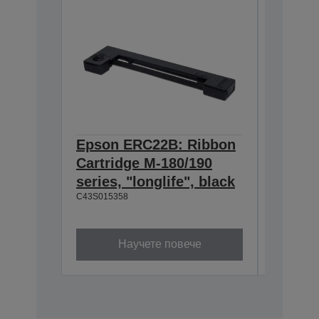
Epson ERC22B: Ribbon
Epson
Cartridge M-180/190
Cartri
series, "longlife", black
160/M-
C43S015358
black
C43S0153
Научете повече