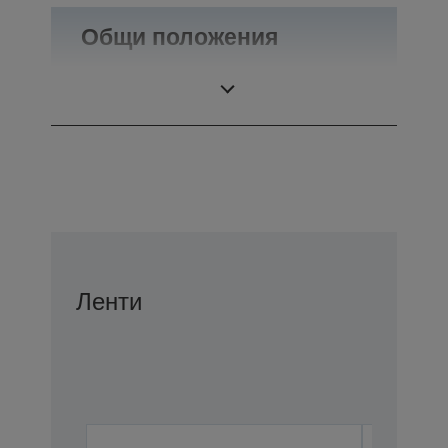
Общи положения
Тегло
0,1 кг
Ленти