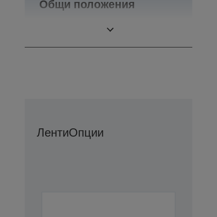
Общи положения
Тегло
0,34 кг
Ленти
Опции