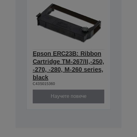
Epson ERC23B: Ribbon
Cartridge TM-267/II,-250,
-270, -280, M-260 series,
black
C43S015360
Научете повече