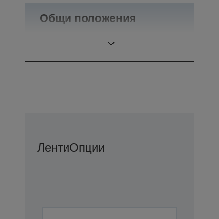
Общи положения
Тегло
0,6 кг
Ленти
Опции