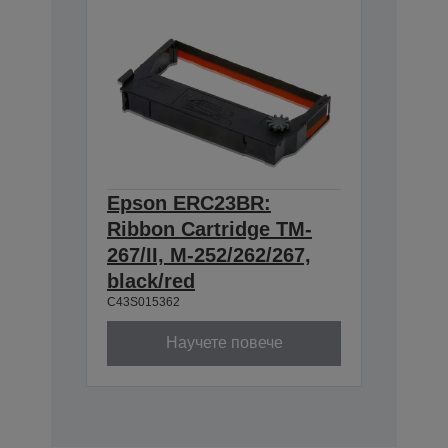
Epson ERC23BR:
Ribbon Cartridge TM-
267/II, M-252/262/267,
black/red
C43S015362
Научете повече