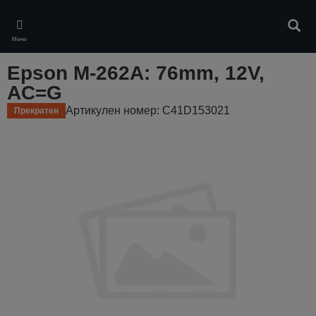
Skip
to
Търс
main
Меню
content
Epson M-262A: 76mm, 12V,
AC=G
Артикулен номер: C41D153021
Прекратен