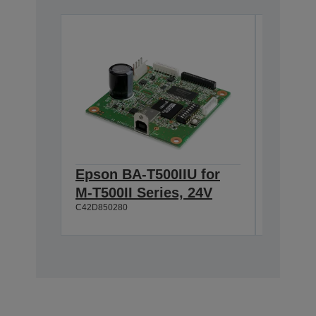
Epson BA-T500IIU for
Epson 
M-T500II Series, 24V
T500II
C42D850280
C42D8502