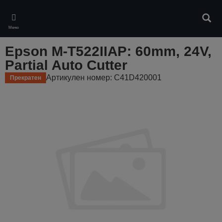
Skip
to
Търс
main
Меню
content
Epson M-T522IIAP: 60mm, 24V,
Partial Auto Cutter
Артикулен номер: C41D420001
Прекратен