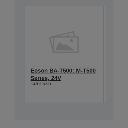
Epson BA-T500: M-T500
Epson
Series, 24V
Cable 
C42D104511
T500, 
C42D1180