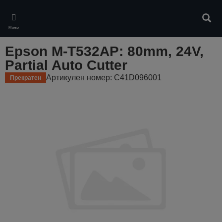
Skip
to
Търс
main
Меню
content
Epson M-T532AP: 80mm, 24V,
Partial Auto Cutter
Артикулен номер: C41D096001
Прекратен