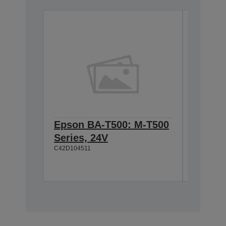
Epson BA-T500: M-T500
Epson
Series, 24V
Cable 
C42D104511
T500, 
C42D1180