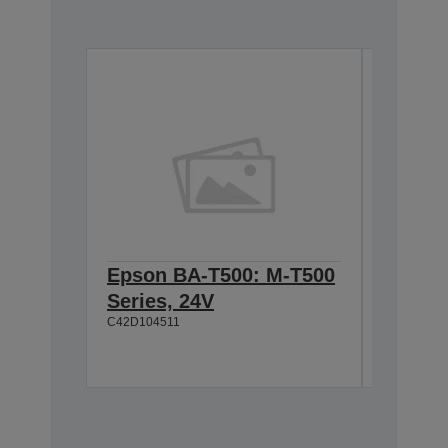
Epson BA-T500: M-T500
Epson
Series, 24V
Cable 
C42D104511
T500, 
C42D1180