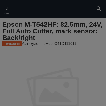
Skip
to
Търс
main
Меню
content
Epson M-T542HF: 82.5mm, 24V,
Full Auto Cutter, mark sensor:
Back/right
Артикулен номер: C41D111011
Прекратен