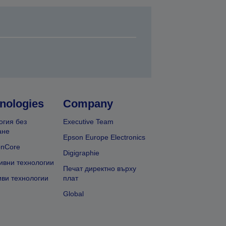
nologies
Company
огия без
Executive Team
ане
Epson Europe Electronics
onCore
Digigraphie
ивни технологии
Печат директно върху
иви технологии
плат
Global