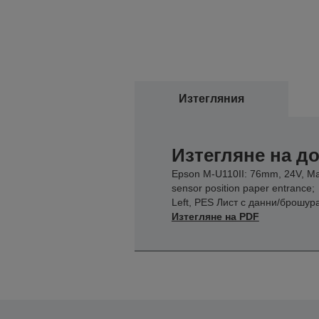
Изтегляния
Изтегляне на 
Epson M-U110II: 76mm, 24V, M
sensor position paper entrance;
Left, PES Лист с данни/брошур
Изтегляне на PDF