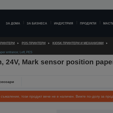
ЗА ДОМА
ЗА БИЗНЕСА
ИНДУСТРИЯ
ПРОДУКТИ
МАСТ
ПРИНТЕРИ
POS ПРИНТЕРИ
KIOSK ПРИНТЕРИ И МЕХАНИЗМИ
per entrance; Left, PES
 24V, Mark sensor position paper
сесоари
 съжаление, този продукт вече не е наличен. Вижте по-долу за п