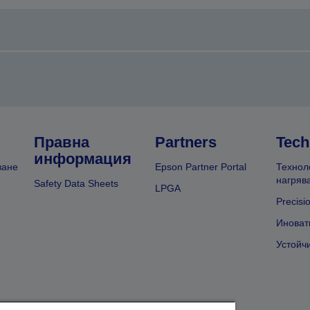
Правна
Partners
Tech
информация
ване
Epson Partner Portal
Технол
нагряв
Safety Data Sheets
LPGA
Precisi
Иноват
Устойч