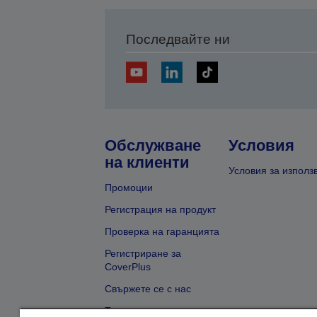
Последвайте ни
Обслужване
Условия
на клиенти
Условия за използ
Промоции
Регистрация на продукт
Проверка на гаранцията
Регистриране за
CoverPlus
Свържете се с нас
Търсене на търговец