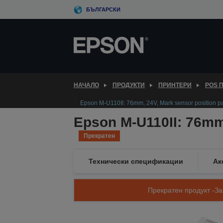
Skip
БЪЛГАРСКИ
to
main
content
НАЧАЛО
ПРОДУКТИ
ПРИНТЕРИ
POS 
Epson M-U110II: 76mm, 24V, Mark sensor position pa
Epson M-U110II: 76mm,
Прекратен
Технически спецификации
Ак
Прекратен продукт -За