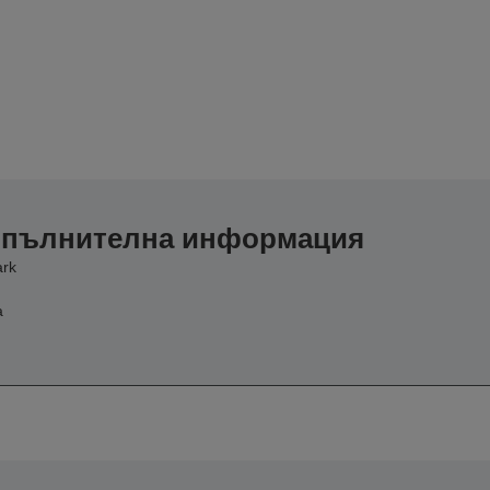
допълнителна информация
ark
а