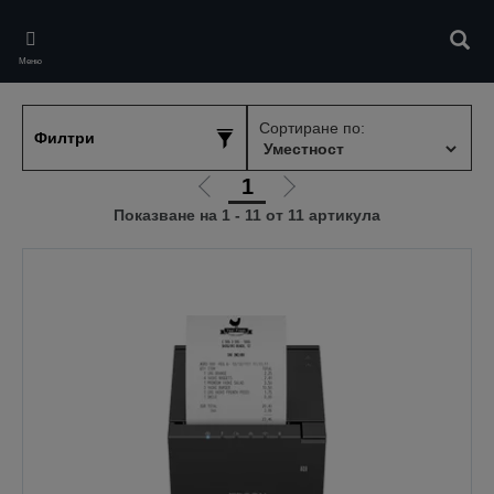
Skip
to
Търс
main
Меню
content
Сортиране по:
Филтри
1
Отиди
Отиди
Показване на 1 - 11 от 11 артикула
на
на
предишната
следващата