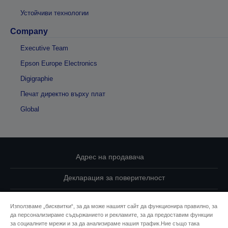
Устойчиви технологии
Company
Executive Team
Epson Europe Electronics
Digigraphie
Печат директно върху плат
Global
Адрес на продавача
Декларация за поверителност
EU Data Act Compliance
Използваме „бисквитки“, за да може нашият сайт да функционира правилно, за
да персонализираме съдържанието и рекламите, за да предоставим функции
Свържете се с нас за Вашите данни
за социалните мрежи и за да анализираме нашия трафик.Ние също така