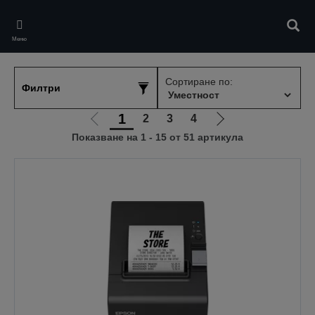
Skip
to
Търс
main
Меню
content
Сортиране по:
Филтри
1
2
3
4
Отиди
Отиди
Показване на 1 - 15 от 51 артикула
на
на
предишната
следващата