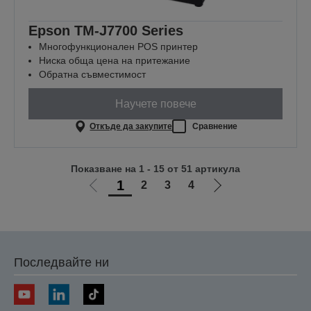
Epson TM-J7700 Series
Многофункционален POS принтер
Ниска обща цена на притежание
Обратна съвместимост
Научете повече
Откъде да закупите
Сравнение
Показване на 1 - 15 от 51 артикула
1
2
3
4
Отиди
Отиди
на
на
предишната
следващата
Последвайте ни