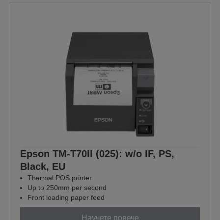
Epson TM-T70II (025): w/o IF, PS,
Black, EU
Thermal POS printer
Up to 250mm per second
Front loading paper feed
Научете повече