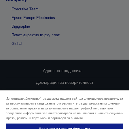
Executive Team
Epson Europe Electronics
Digigraphie
Печат директно върху плат
Global
Адрес на продавача
Декларация за поверителност
EU Data Act Compliance
Използваме „бисквитки“, за да може нашият сайт да функционира правилно, за
да персонализираме съдържанието и рекламите, за да предоставим функции
Свържете се с нас за Вашите данни
за социалните мрежи и за да анализираме нашия трафик.Ние също така
споделяме информация за Вашата употреба на нашия сайт с нашите социални
Информация за бисквитките
мрежи, рекламни партньори и партньори за анализи.
Приемане на всички бисквитки