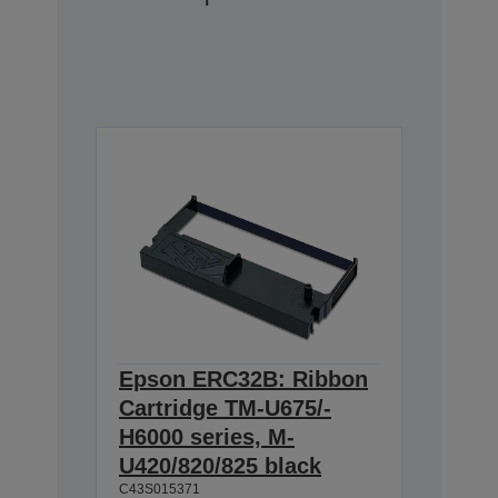
Epson ERC32B: Ribbon
Cartridge TM-U675/-
H6000 series, M-
U420/820/825 black
C43S015371