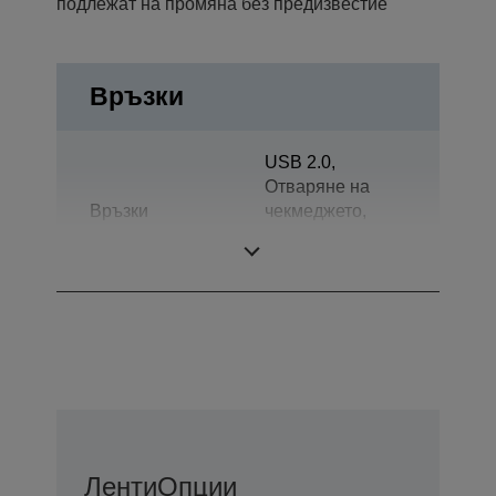
подлежат на промяна без предизвестие
Връзки
USB 2.0,
Отваряне на
Връзки
чекмеджето,
Двупосочно
паралелно
Ленти
Опции