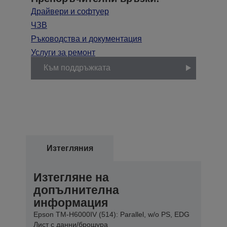
Драйвери и софтуер
ЧЗВ
Ръководства и документация
Услуги за ремонт
Към поддръжката
Изтегляния
Изтегляне на
допълнителна
информация
Epson TM-H6000IV (514): Parallel, w/o PS, EDG
Лист с данни/брошура