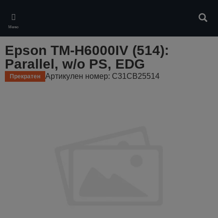
Skip
to
Търс
main
Меню
content
Epson TM-H6000IV (514):
Parallel, w/o PS, EDG
Артикулен номер: C31CB25514
Прекратен