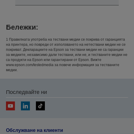
Бележки:
1 Правилната употреба на тествани медии се покрива от гаранцията
на принтера, но повреди от използването на нетествани медии не се
покриват. Декларациите на Epson за тествани медии не са гаранции
за медиите, независимо дали тествани, или не, и тестваните медии не
са продукти на Epson или гарантирани от Epson. Вижте
www.epson.com/testedmedia за повече информация за тестваните
медии.
Последвайте ни
Обслужване на клиенти