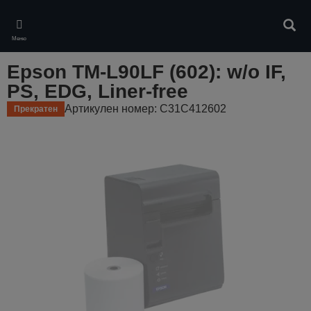
Skip
to
Търс
main
Меню
content
Epson TM-L90LF (602): w/o IF,
PS, EDG, Liner-free
Артикулен номер: C31C412602
Прекратен