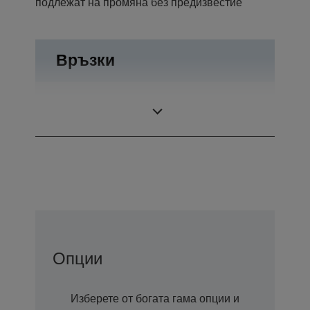
подлежат на промяна без предизвестие
Връзки
Отваряне на
Връзки
чекмеджето
Опции
Изберете от богата гама опции и