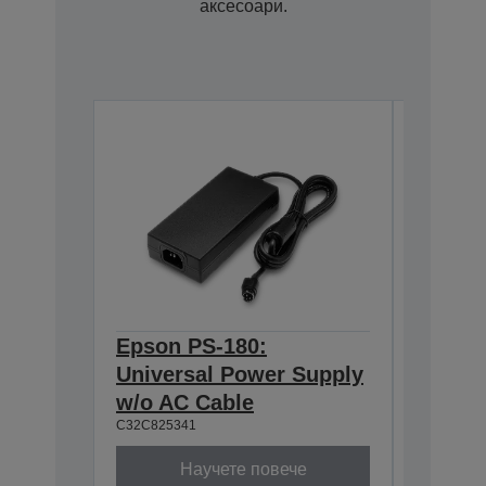
аксесоари.
Epson PS-180:
Epson 
Universal Power Supply
Interf
C32C8238
w/o AC Cable
C32C825341
Научете повече