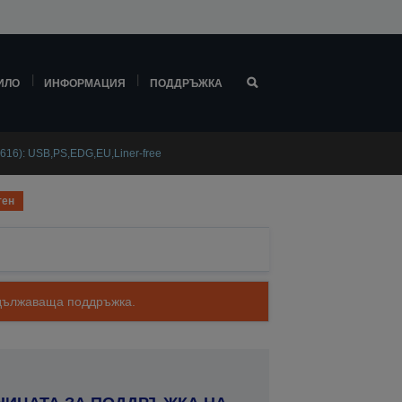
ИЛО
ИНФОРМАЦИЯ
ПОДДРЪЖКА
616): USB,PS,EDG,EU,Liner-free
тен
родължаваща поддръжка.