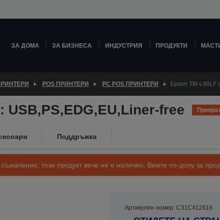
ЗА ДОМА
ЗА БИЗНЕСА
ИНДУСТРИЯ
ПРОДУКТИ
МАСТ
ПРИНТЕРИ
POS ПРИНТЕРИ
PC POS ПРИНТЕРИ
Epson TM-L90LF (
: USB,PS,EDG,EU,Liner-free
Прекра
сесоари
Поддръжка
 съжаление, този продукт вече не е наличен. Вижте по-долу за п
Артикулен номер: C31C412616