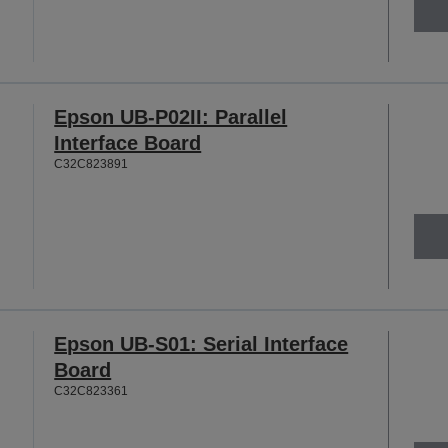
Epson UB-P02II: Parallel
Interface Board
C32C823891
Epson UB-S01: Serial Interface
Board
C32C823361