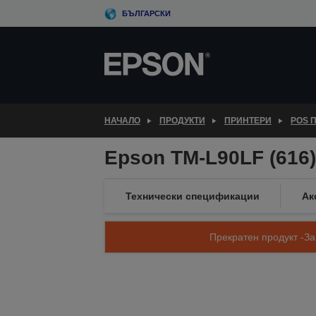
Skip
БЪЛГАРСКИ
to
main
content
НАЧАЛО
ПРОДУКТИ
ПРИНТЕРИ
POS 
Epson TM-L90LF (616)
Технически спецификации
Ак
Прекратен продукт -За