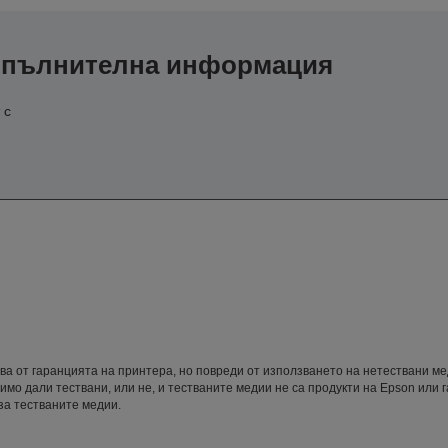
допълнителна информация
 с
ва от гаранцията на принтера, но повреди от използването на нетествани ме
имо дали тествани, или не, и тестваните медии не са продукти на Epson или 
за тестваните медии.