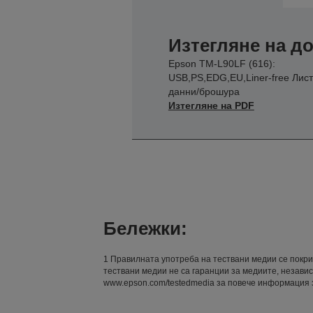
Изтегляне на 
Epson TM-L90LF (616):
USB,PS,EDG,EU,Liner-free Лист
данни/брошура
Изтегляне на PDF
Бележки:
1 Правилната употреба на тествани медии се покри
тествани медии не са гаранции за медиите, независ
www.epson.com/testedmedia за повече информация 