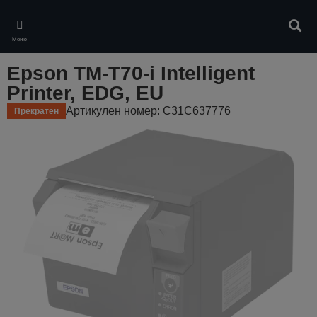
Skip
to
Търс
main
Меню
content
Epson TM-T70-i Intelligent
Printer, EDG, EU
Артикулен номер: C31C637776
Прекратен