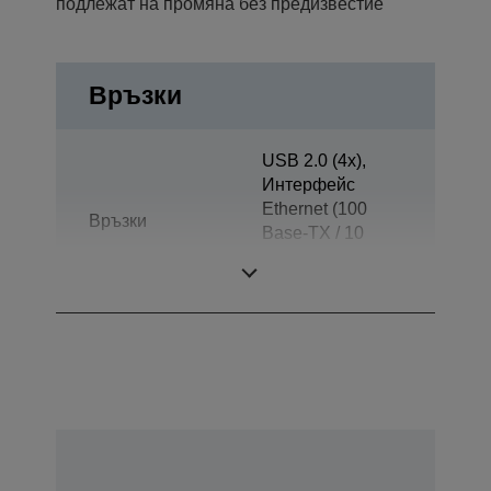
подлежат на промяна без предизвестие
Връзки
USB 2.0 (4x),
Интерфейс
Ethernet (100
Връзки
Base-TX / 10
Base-T), USB 2.0
Micro-AB