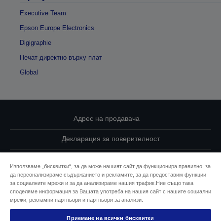
Executive Team
Epson Europe Electronics
Digigraphie
Печат директно върху плат
Global
Адрес на продавача
Декларация за поверителност
EU Data Act Compliance
Използваме „бисквитки“, за да може нашият сайт да функционира правилно, за
да персонализираме съдържанието и рекламите, за да предоставим функции
Свържете се с нас за Вашите данни
за социалните мрежи и за да анализираме нашия трафик.Ние също така
споделяме информация за Вашата употреба на нашия сайт с нашите социални
Информация за бисквитките
мрежи, рекламни партньори и партньори за анализи.
Приемане на всички бисквитки
Ангажимент за достъпност на Epson