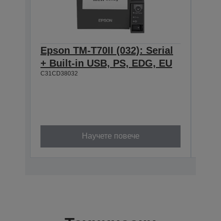
Epson TM-T70II (032): Serial
Eps
+ Built-in USB, PS, EDG, EU
Seri
C31CD38032
Bla
The
Up 
Fro
C31CD
Научете повече