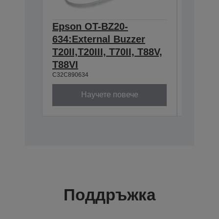
Epson OT-BZ20-
Epson 
634:External Buzzer
for TM
C32C8146
T20II,T20III, T70II, T88V,
T88VI
C32C890634
Научете повече
Поддръжка