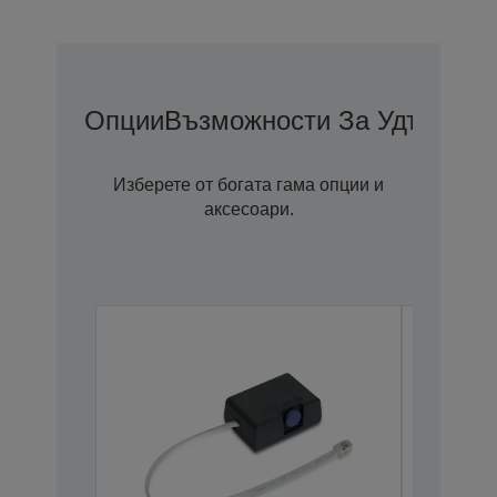
Опции
Възможности За Удължена
Изберете от богата гама опции и
аксесоари.