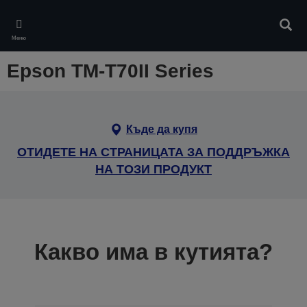
Skip
to
Търс
main
Меню
content
Epson TM-T70II Series
Къде да купя
ОТИДЕТЕ НА СТРАНИЦАТА ЗА ПОДДРЪЖКА
НА ТОЗИ ПРОДУКТ
Какво има в кутията?