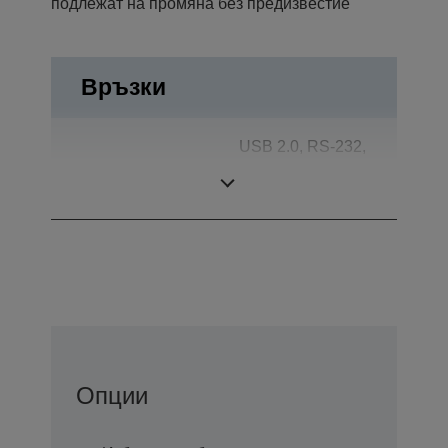
подлежат на промяна без предизвестие
Връзки
USB 2.0, RS-232,
Връзки
Отваряне на
чекмеджето
Опции