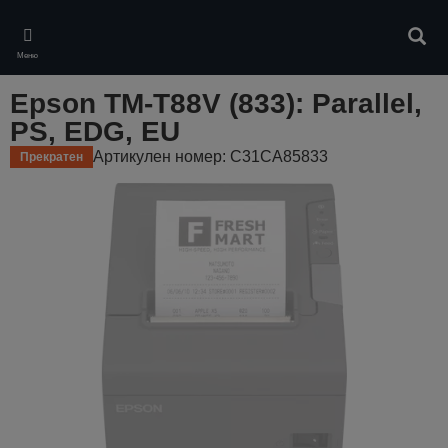
Skip
to
Търс
main
Меню
content
Epson TM-T88V (833): Parallel,
PS, EDG, EU
Артикулен номер: C31CA85833
Прекратен