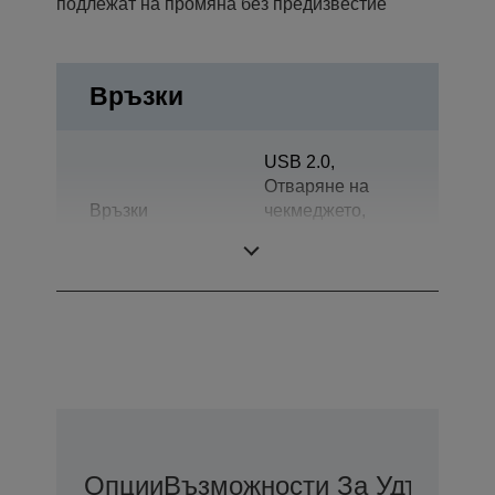
подлежат на промяна без предизвестие
Връзки
USB 2.0,
Отваряне на
Връзки
чекмеджето,
Двупосочно
паралелно
Опции
Възможности За Удължена