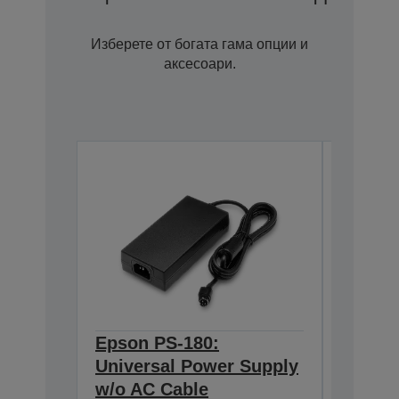
Изберете от богата гама опции и
аксесоари.
Epson PS-180:
Epson 
Universal Power Supply
BASE T
w/o AC Cable
Interf