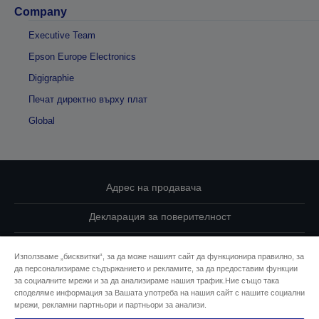
Company
Executive Team
Epson Europe Electronics
Digigraphie
Печат директно върху плат
Global
Адрес на продавача
Декларация за поверителност
EU Data Act Compliance
Използваме „бисквитки“, за да може нашият сайт да функционира правилно, за
да персонализираме съдържанието и рекламите, за да предоставим функции
Свържете се с нас за Вашите данни
за социалните мрежи и за да анализираме нашия трафик.Ние също така
споделяме информация за Вашата употреба на нашия сайт с нашите социални
Информация за бисквитките
мрежи, рекламни партньори и партньори за анализи.