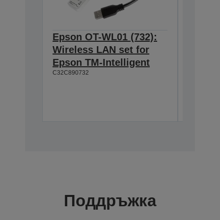
Epson OT-WL01 (732):
Epson 
Wireless LAN set for
Custom
Epson TM-Intelligent
TM-T8
C32C890732
Easy to
Wide vi
Moveab
A61B13311
Поддръжка