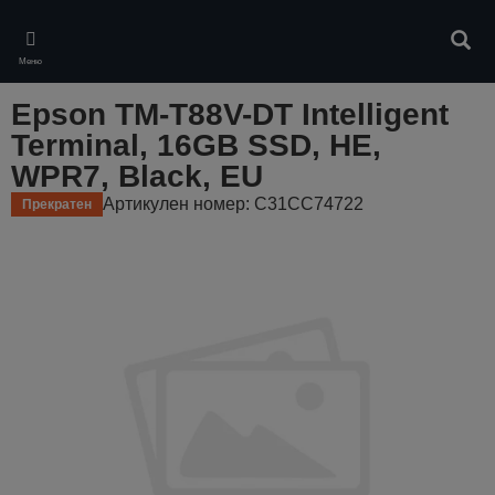
Skip
to
Търс
main
Меню
content
Epson TM-T88V-DT Intelligent
Terminal, 16GB SSD, HE,
WPR7, Black, EU
Артикулен номер: C31CC74722
Прекратен