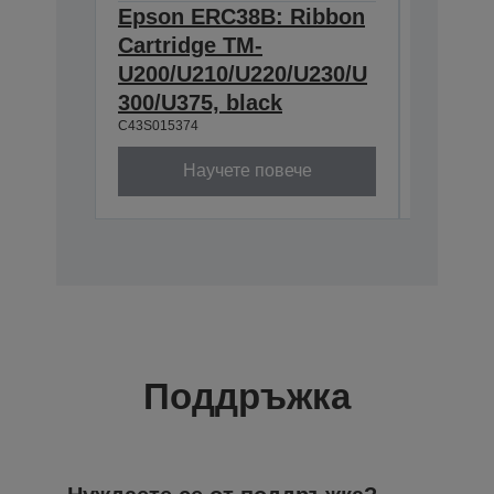
Epson ERC38B: Ribbon
Epson
Cartridge TM-
Ribbon
U200/U210/U220/U230/U
300/U3
300/U375, black
230, b
C43S015374
C43S0153
Научете повече
Поддръжка