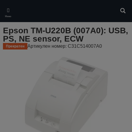
Skip
to
Търс
main
Меню
content
Epson TM-U220B (007A0): USB,
PS, NE sensor, ECW
Артикулен номер: C31C514007A0
Прекратен