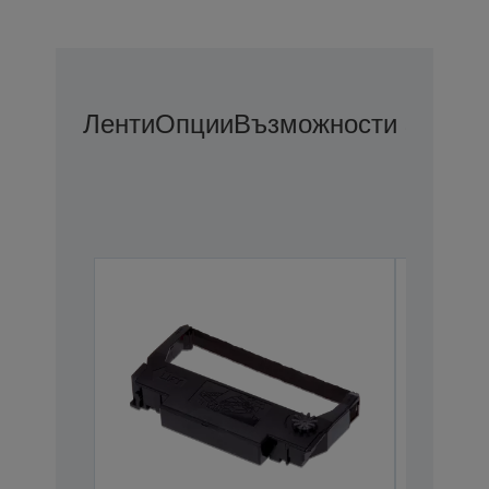
Ленти
Опции
Възможности За Удъ