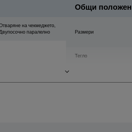
Общи положен
Отваряне на чекмеджето,
Двупосочно паралелно
Размери
Тегло
Цвят