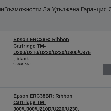
ии
Възможности За Удължена Гаранция С
Epson ERC38B: Ribbon
Cartridge TM-
U200/U210/U220/U230/U300/U375
, black
C43S015374
Epson ERC38BR: Ribbon
Cartridge TM-
300/U300/U210D/U220/U230,