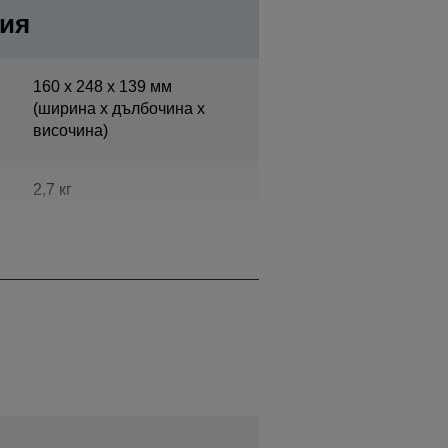
ия
160‎ x 248 x 139 мм
(ширина x дълбочина x
височина)
2,7 кг
Супер бяло на Epson