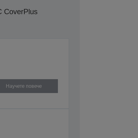
 CoverPlus
Научете повече