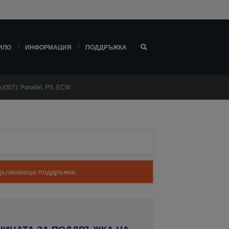
ИЛО
ИНФОРМАЦИЯ
ПОДДРЪЖКА
(007): Parallel, PS, ECW
родължаваща поддръжка.