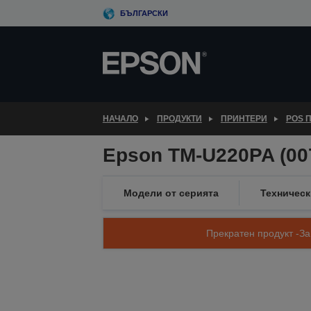
Skip
БЪЛГАРСКИ
to
main
content
НАЧАЛО
ПРОДУКТИ
ПРИНТЕРИ
POS 
Epson TM-U220PA (007
Модели от серията
Техничес
Прекратен продукт -За