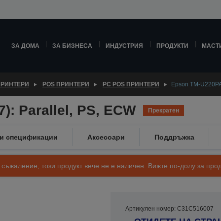
ЗА ДОМА
ЗА БИЗНЕСА
ИНДУСТРИЯ
ПРОДУКТИ
МАСТ
ПРИНТЕРИ
POS ПРИНТЕРИ
PC POS ПРИНТЕРИ
Epson TM-U220PA 
): Parallel, PS, ECW
Прекратен
ки спецификации
Аксесоари
Поддръжка
 съжаление, този продукт вече не е наличен. Вижте по-долу за п
Артикулен номер: C31C516007