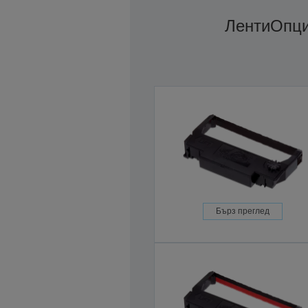
Ленти
Опц
Бърз преглед