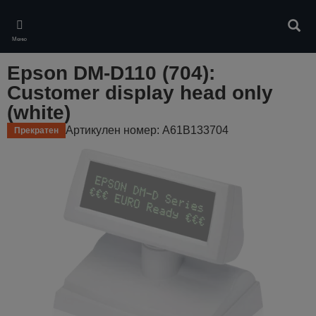
Skip
to
Търс
main
Меню
content
Epson DM-D110 (704):
Customer display head only
(white)
Артикулен номер: A61B133704
Прекратен