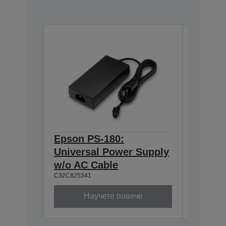
Epson PS-180:
Epson 
Universal Power Supply
with I
w/o AC Cable
(ECW)
C32C825341
A62B13110
Научете повече