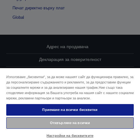
Печат директно върху плат
Global
Адрес на продавача
Декларация за поверителност
EU Data Act Compliance
Използваме „бисквитки“, за да може нашият сайт да функционира правилно, за
да персонализираме съдържанието и рекламите, за да предоставим функции
Свържете се с нас за Вашите данни
за социалните мрежи и за да анализираме нашия трафик.Ние също така
споделяме информация за Вашата употреба на нашия сайт с нашите социални
Информация за бисквитките
мрежи, рекламни партньори и партньори за анализи.
Приемане на всички бисквитки
Ангажимент за достъпност на Epson
Отхвърляне на всички
© 2026 Seiko Epson
Настройки на бисквитките