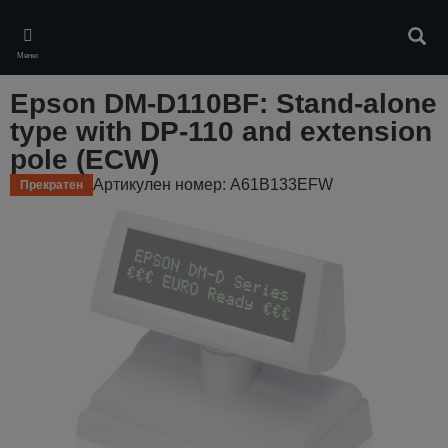
Skip
to
Търс
main
Меню
content
Epson DM-D110BF: Stand-alone
type with DP-110 and extension
pole (ECW)
Артикулен номер: A61B133EFW
Прекратен