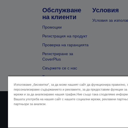
Обслужване
Условия
на клиенти
Условия за използ
Промоции
Регистрация на продукт
Проверка на гаранцията
Регистриране за
CoverPlus
Свържете се с нас
Търсене на търговец
Използваме „бисквитки“, за да може нашият сайт да функционира правилно, 
персонализираме съдържанието и рекламите, за да предоставим функции за
мрежи и за да анализираме нашия трафик.Ние също така споделяме информ
Вашата употреба на нашия сайт с нашите социални мрежи, рекламни партнь
Адрес на продавача
Дек
партньори за анализи.