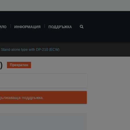
ИЛО
ИНФОРМАЦИЯ
ПОДДРЪЖКА
Stand-alone type with DP-210 (ECW)
)
Прекратен
родължаваща поддръжка.