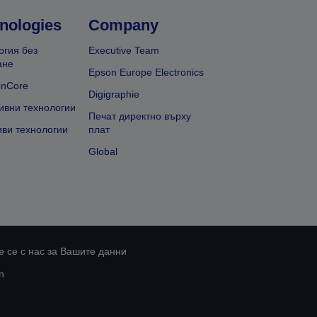
nologies
Company
огия без
Executive Team
ане
Epson Europe Electronics
onCore
Digigraphie
ивни технологии
Печат директно върху
иви технологии
плат
Global
 се с нас за Вашите данни
n