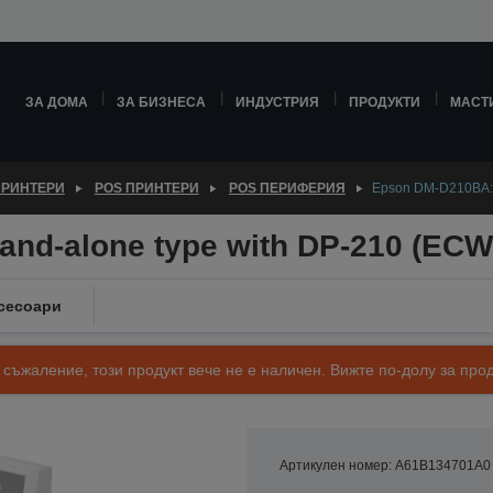
ЗА ДОМА
ЗА БИЗНЕСА
ИНДУСТРИЯ
ПРОДУКТИ
МАСТ
ПРИНТЕРИ
POS ПРИНТЕРИ
POS ПЕРИФЕРИЯ
Epson DM-D210BA: 
nd-alone type with DP-210 (ECW
сесоари
 съжаление, този продукт вече не е наличен. Вижте по-долу за п
Артикулен номер: A61B134701A0