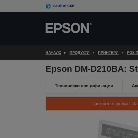
Skip
БЪЛГАРСКИ
to
main
content
НАЧАЛО
ПРОДУКТИ
ПРИНТЕРИ
POS 
Epson DM-D210BA: Sta
Технически спецификации
Ак
Прекратен продукт -За