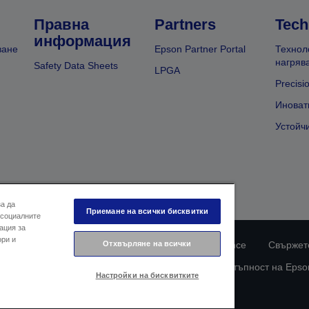
Правна
Partners
Tech
информация
ване
Epson Partner Portal
Технол
нагряв
Safety Data Sheets
LPGA
Precisi
Иноват
Устойч
за да
Приемане на всички бисквитки
 социалните
ация за
ори и
Отхвърляне на всички
ларация за поверителност
EU Data Act Compliance
Свържете
Информация за бисквитките
Ангажимент за достъпност на Epso
Настройки на бисквитките
© 2026 Seiko Epson