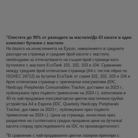
1
Спестете до 95% от разходите за мастило/До 63 касети в един
комплект бутилки с мастило
На базата на изчисленията на Epson, намалението в средните
разходи на страница и средния брой касети с мастило,
необходими за отпечатването на същия брой страници като
бутилките с мастило EcoTank 101, 102, 103 и 104. Сравнение
между средния брой отпечатани страници (A4 с тестов образ по
ISO/IEC 24712) за бутилки EcoTank от серия 101, 102, 103 и 104 и
броя отпечатани страници с оригинални консумативи (IDC,
Hardcopy Peripherals Consumables Tracker, доставки за 2023 г.,
публикувано през първото тримесечие на 2024 г.), използвани в
40-те най-продавани консуматорски цветни мастиленоструйни
устройства А4 в Европа (IDC, Quarterly Hardcopy Peripherals
Tracker, доставки за 2023 г., публикувано през първото
тримесечие на 2024 г.). Цена на страница, изчислена чрез
разделяне на съответната средна продажна цена на бутилка/
касета според проследяването на IDC по производителност.
2
В сравнение с най-продаваните цветни лазерни принтери с