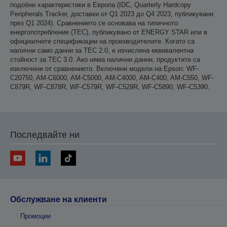
подобни характеристики в Европа (IDC, Quarterly Hardcopy
Peripherals Tracker, доставки от Q1 2023 до Q4 2023, публикувани
през Q1 2024). Сравнението се основава на типичното
енергопотребление (TEC), публикувано от ENERGY STAR или в
официалните спецификации на производителите. Когато са
налични само данни за TEC 2.0, е изчислена еквивалентна
стойност за TEC 3.0. Ако няма налични данни, продуктите са
изключени от сравнението. Включени модели на Epson: WF-
C20750, AM-C6000, AM-C5000, AM-C4000, AM-C400, AM-C550, WF-
C879R, WF-C878R, WF-C579R, WF-C529R, WF-C5890, WF-C5390.
Последвайте ни
Обслужване на клиенти
Промоции