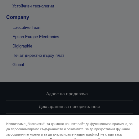
Устойчиви технологии
Company
Executive Team
Epson Europe Electronics
Digigraphie
Печат директно върху плат
Global
Адрес на продавача
Декларация за поверителност
EU Data Act Compliance
Използваме „бисквитки“, за да може нашият сайт да функционира правилно, за
да персонализираме съдържанието и рекламите, за да предоставим функции
Свържете се с нас за Вашите данни
за социалните мрежи и за да анализираме нашия трафик.Ние също така