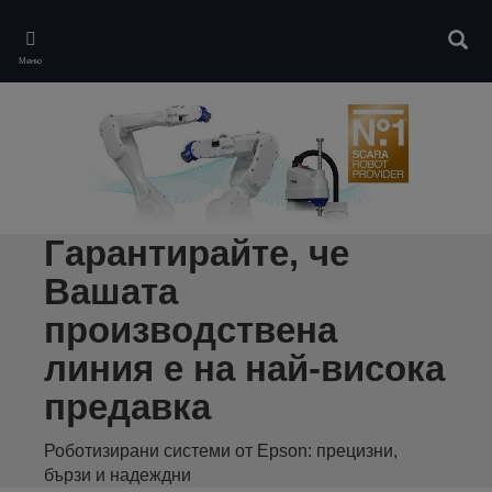
Skip
to
Търс
main
Меню
content
Гарантирайте, че
Вашата
производствена
линия е на най-висока
предавка
Роботизирани системи от Epson: прецизни,
бързи и надеждни