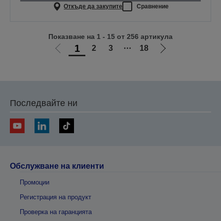
Откъде да закупите
Сравнение
Показване на 1 - 15 от 256 артикула
1
2
3
⋯
18
Отиди
Отиди
на
на
предишната
следващата
Последвайте ни
Обслужване на клиенти
Промоции
Регистрация на продукт
Проверка на гаранцията