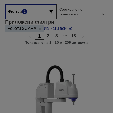
Сортиране по:
Филтри
1
Приложени филтри
Роботи SCARA
Изчисти всичко
1
2
3
⋯
18
Отиди
Отиди
Показване на 1 - 15 от 256 артикула
на
на
предишната
следващата