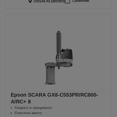
Откъде да закупите
Сравнение
Epson SCARA GX8-C553PR/RC800-
A/RC+ 8
Скорост и прецизност
Спестете място