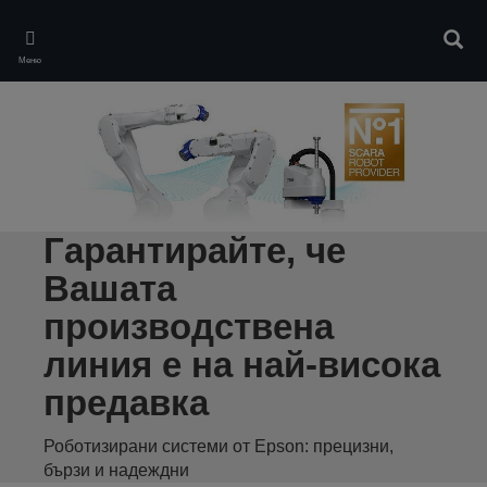
Skip
to
Търс
main
Меню
content
Гарантирайте, че
Вашата
производствена
линия е на най-висока
предавка
Роботизирани системи от Epson: прецизни,
бързи и надеждни