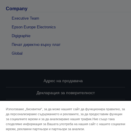
Company
Executive Team
Epson Europe Electronics
Digigraphie
Печат директно върху плат
Global
Адрес на продавача
Декларация за поверителност
EU Data Act Compliance
Използваме „бисквитки“, за да може нашият сайт да функционира правилно, за
да персонализираме съдържанието и рекламите, за да предоставим функции
Свържете се с нас за Вашите данни
за социалните мрежи и за да анализираме нашия трафик.Ние също така
споделяме информация за Вашата употреба на нашия сайт с нашите социални
Информация за бисквитките
мрежи, рекламни партньори и партньори за анализи.