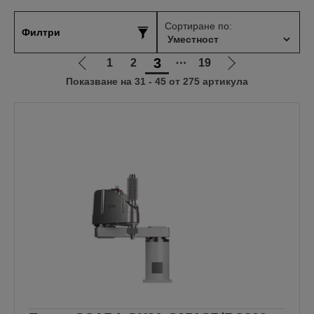
Сортиране по:
Филтри
3
1
2
⋯
19
Отиди
Отиди
Показване на 31 - 45 от 275 артикула
на
на
предишната
следващата