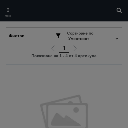
Skip
to
Търс
main
Меню
content
Сортиране по:
Филтри
1
Отиди
Отиди
Показване на 1 - 4 от 4 артикула
на
на
предишната
следващата