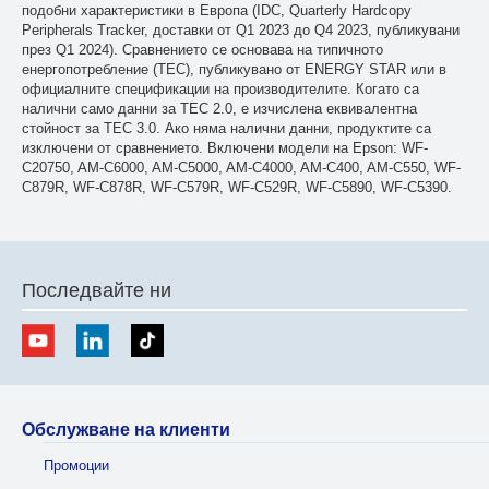
подобни характеристики в Европа (IDC, Quarterly Hardcopy
Peripherals Tracker, доставки от Q1 2023 до Q4 2023, публикувани
през Q1 2024). Сравнението се основава на типичното
енергопотребление (TEC), публикувано от ENERGY STAR или в
официалните спецификации на производителите. Когато са
налични само данни за TEC 2.0, е изчислена еквивалентна
стойност за TEC 3.0. Ако няма налични данни, продуктите са
изключени от сравнението. Включени модели на Epson: WF-
C20750, AM-C6000, AM-C5000, AM-C4000, AM-C400, AM-C550, WF-
C879R, WF-C878R, WF-C579R, WF-C529R, WF-C5890, WF-C5390.
Последвайте ни
Обслужване на клиенти
Промоции