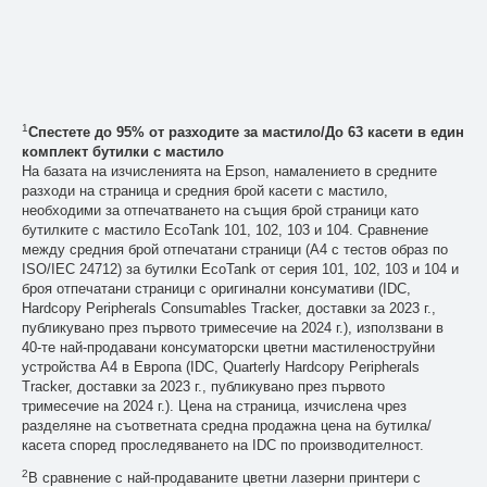
1
Спестете до 95% от разходите за мастило/До 63 касети в един
комплект бутилки с мастило
На базата на изчисленията на Epson, намалението в средните
разходи на страница и средния брой касети с мастило,
необходими за отпечатването на същия брой страници като
бутилките с мастило EcoTank 101, 102, 103 и 104. Сравнение
между средния брой отпечатани страници (A4 с тестов образ по
ISO/IEC 24712) за бутилки EcoTank от серия 101, 102, 103 и 104 и
броя отпечатани страници с оригинални консумативи (IDC,
Hardcopy Peripherals Consumables Tracker, доставки за 2023 г.,
публикувано през първото тримесечие на 2024 г.), използвани в
40-те най-продавани консуматорски цветни мастиленоструйни
устройства А4 в Европа (IDC, Quarterly Hardcopy Peripherals
Tracker, доставки за 2023 г., публикувано през първото
тримесечие на 2024 г.). Цена на страница, изчислена чрез
разделяне на съответната средна продажна цена на бутилка/
касета според проследяването на IDC по производителност.
2
В сравнение с най-продаваните цветни лазерни принтери с