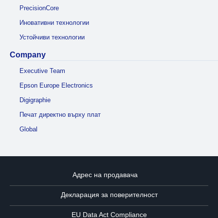
PrecisionCore
Иновативни технологии
Устойчиви технологии
Company
Executive Team
Epson Europe Electronics
Digigraphie
Печат директно върху плат
Global
Адрес на продавача
Декларация за поверителност
EU Data Act Compliance