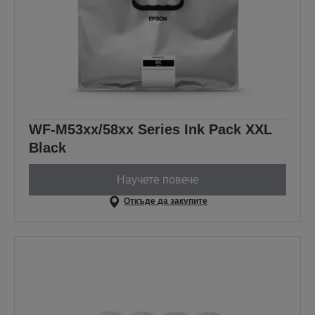
WF-M53xx/58xx Series Ink Pack XXL
Black
Научете повече
Откъде да закупите