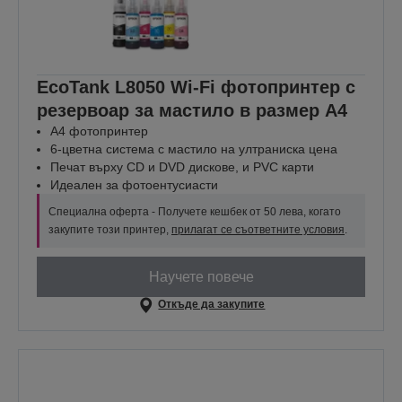
EcoTank L8050 Wi-Fi фотопринтер с
резервоар за мастило в размер A4
A4 фотопринтер
6-цветна система с мастило на ултраниска цена
Печат върху CD и DVD дискове, и PVC карти
Идеален за фотоентусиасти
Специална оферта - Получете кешбек от 50 лева, когато
закупите този принтер,
прилагат се съответните условия
.
Научете повече
Откъде да закупите