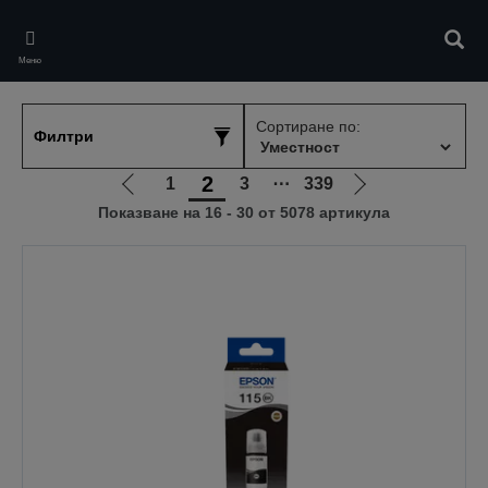
Skip
to
Търс
main
Меню
content
Сортиране по:
Филтри
2
1
3
⋯
339
Отиди
Отиди
Показване на 16 - 30 от 5078 артикула
на
на
предишната
следващата